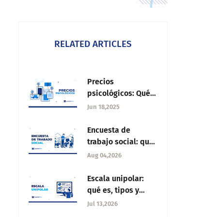
RELATED ARTICLES
Precios
psicológicos: Qué
son y cómo
Jun 18,2025
funcionan
Encuesta de
trabajo social: qué
es, tipos de
Aug 04,2026
preguntas y cómo
aplicarla
Escala unipolar:
qué es, tipos y
ejemplos para
Jul 13,2026
encuestas