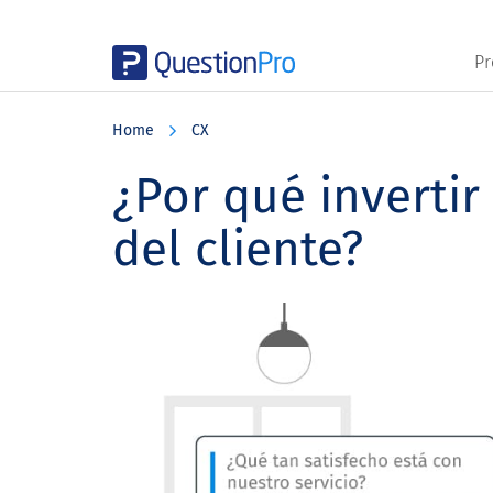
Pr
Skip
Skip
Skip
to
to
to
Home
CX
main
primary
footer
content
sidebar
¿Por qué invertir
del cliente?