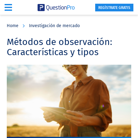
REGÍSTRATE GRATIS
Skip
Skip
Skip
to
to
to
Home
Investigación de mercado
main
primary
footer
content
sidebar
Métodos de observación:
Características y tipos