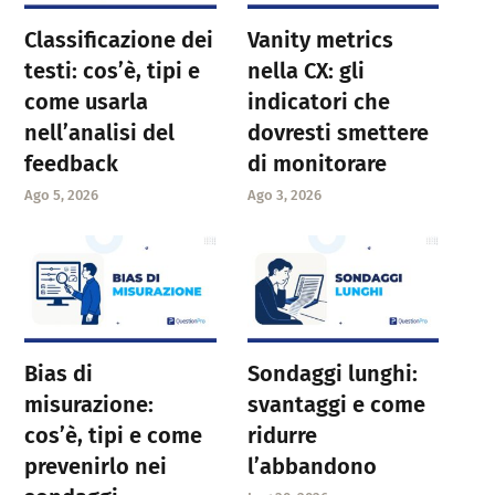
Classificazione dei
Vanity metrics
testi: cos’è, tipi e
nella CX: gli
come usarla
indicatori che
nell’analisi del
dovresti smettere
feedback
di monitorare
Ago 5, 2026
Ago 3, 2026
Bias di
Sondaggi lunghi:
misurazione:
svantaggi e come
cos’è, tipi e come
ridurre
prevenirlo nei
l’abbandono