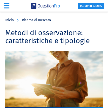
ISCRIVITI GRATIS
Skip
Skip
Skip
to
to
to
Inicio
Ricerca di mercato
main
primary
footer
content
sidebar
Metodi di osservazione:
caratteristiche e tipologie