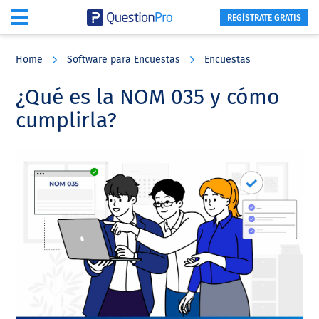
REGÍSTRATE GRATIS
Skip
Skip
Skip
to
to
to
Home
Software para Encuestas
Encuestas
main
primary
footer
content
sidebar
¿Qué es la NOM 035 y cómo
cumplirla?