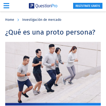
REGÍSTRATE GRATIS
Skip
Skip
Skip
to
to
to
Home
Investigación de mercado
main
primary
footer
content
sidebar
¿Qué es una proto persona?