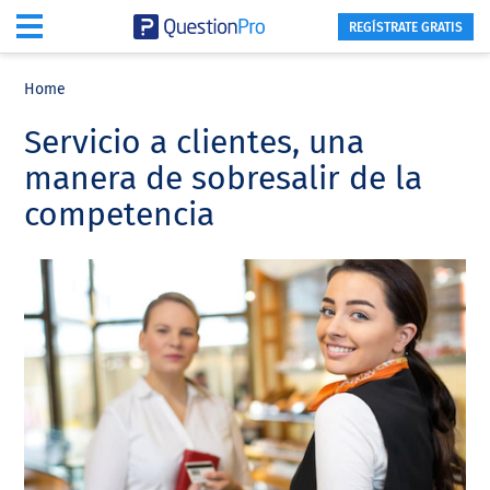
REGÍSTRATE GRATIS
Skip
Skip
Skip
to
to
to
Home
main
primary
footer
Servicio a clientes, una
content
sidebar
manera de sobresalir de la
competencia