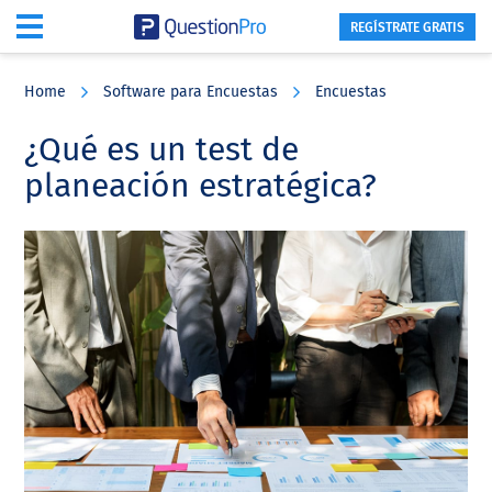
REGÍSTRATE GRATIS
Skip
Skip
Skip
to
to
to
Home
Software para Encuestas
Encuestas
main
primary
footer
content
sidebar
¿Qué es un test de
planeación estratégica?