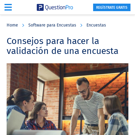
REGÍSTRATE GRATIS
Skip
Skip
Skip
to
to
to
Home
Software para Encuestas
Encuestas
main
primary
footer
content
sidebar
Consejos para hacer la
validación de una encuesta