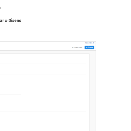
?
tar » Diseño