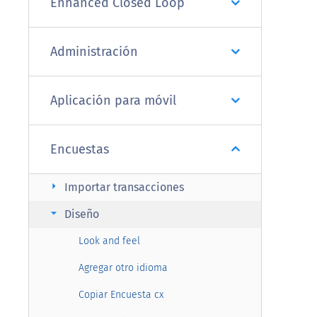
Enhanced Closed Loop
Administración
Aplicación para móvil
Encuestas
arrow_right
Importar transacciones
arrow_right
Diseño
Look and feel
Agregar otro idioma
Copiar Encuesta cx