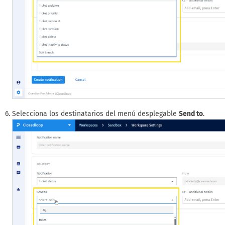
Selecciona los destinatarios del menú desplegable
Send to
.