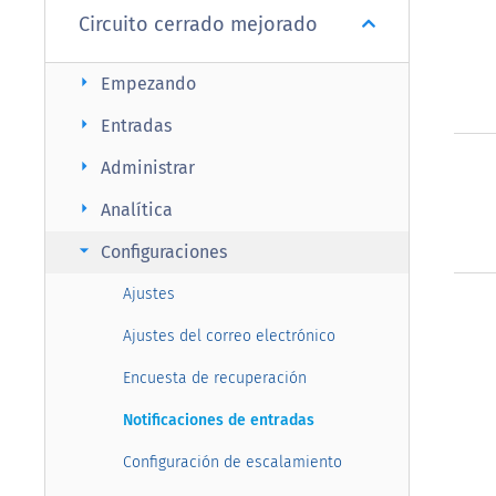
Circuito cerrado mejorado
arrow_right
Empezando
arrow_right
Entradas
arrow_right
Administrar
arrow_right
Analítica
arrow_right
Configuraciones
Ajustes
Ajustes del correo electrónico
Encuesta de recuperación
Notificaciones de entradas
Configuración de escalamiento