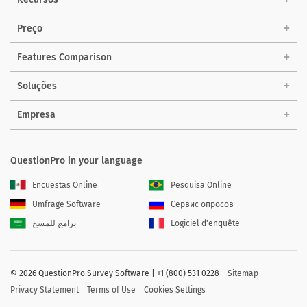
Preço
Features Comparison
Soluções
Empresa
QuestionPro in your language
Encuestas Online
Pesquisa Online
Umfrage Software
Сервис опросов
برامج للمسح
Logiciel d'enquête
©
2026 QuestionPro Survey Software | +1 (800) 531 0228
Sitemap
Privacy Statement
Terms of Use
Cookies Settings