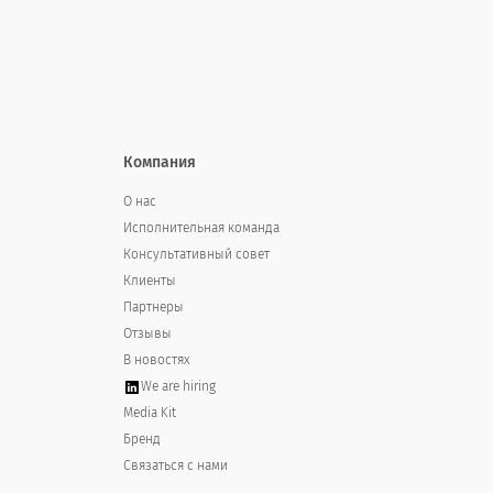
Если вам снова понадобится обслужив
Should you need service again for 
Компания
определенно
О нас
Наверное
Исполнительная команда
Консультативный совет
Точно сказать не могу
Клиенты
Партнеры
Возможно нет
Отзывы
Точно нет
В новостях
We are hiring
Media Kit
Бренд
Связаться с нами
Если вы не полностью удовлетворены