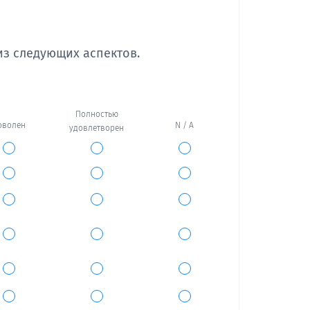
из следующих аспектов.
Полностью
оволен
N / A
удовлетворен