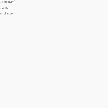
 Score (NPS)
анализ
ompliance
автосалон?
 неудовлетворенности.