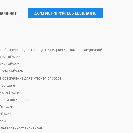
лайн-чат
ЗАРЕГИСТРИРУЙТЕСЬ БЕСПЛАТНО
а для обслуживания своих
 обеспечение для проведения маркетинговых исследований.
eir cars serviced?
vey Software
vey Software
rvey Software
 обеспечение для интернет-опросов
y Software
vey Software
поративных опросов
Software
oftware
осы
летворенности клиентов