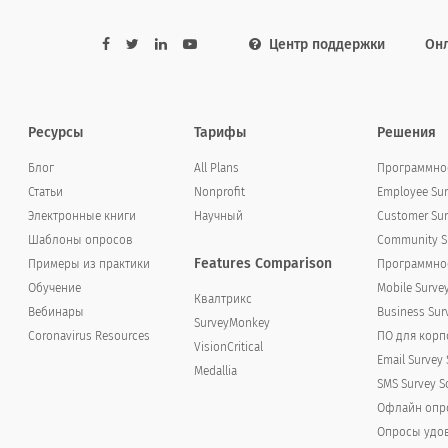
Центр поддержки
Он
ительство другу или родственнику в качестве мест
Ресурсы
Тарифы
Решения
Блог
All Plans
Программное
p to a friend or relative as a place to have th
Статьи
Nonprofit
Employee Sur
Электронные книги
Научный
Customer Sur
Шаблоны опросов
Community Su
Features Comparison
Примеры из практики
Программное
Обучение
Mobile Surve
Квалтрикс
Вебинары
Business Sur
SurveyMonkey
Coronavirus Resources
ПО для кор
VisionCritical
Email Survey 
Medallia
SMS Survey S
Офлайн опр
Опросы удов