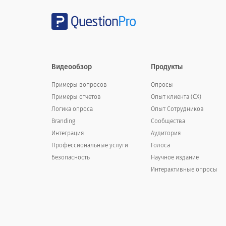
нет
Вы бы порекомендовали это представ
Видеообзор
Продукты
автомобилей?
Примеры вопросов
Опросы
Would you recommend this dealershi
Примеры отчетов
Опыт клиента (СX)
Логика опроса
Опыт Cотрудников
Branding
Сообщества
определенно
Интеграция
Аудитория
Наверное
Профессиональные услуги
Голоса
Безопасность
Научное издание
Точно сказать не могу
Интерактивные опросы
Возможно нет
Точно нет