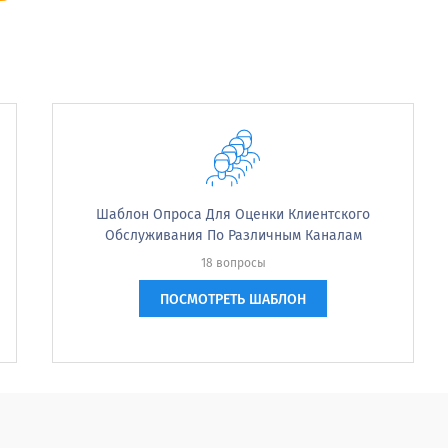
st time?
Шаблон Опроса Для Оценки Клиентского
Обслуживания По Различным Каналам
то из дилерского центра связался с вами по телефо
18 вопросы
опытом обслуживания?
ПОСМОТРЕТЬ ШАБЛОН
one from the dealership contact you by phone or 
 experience?