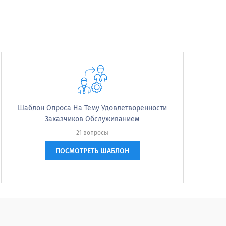
Шаблон Опроса На Тему Удовлетворенности
Заказчиков Обслуживанием
ну или по почте, чтобы узнать,
21 вопросы
ПОСМОТРЕТЬ ШАБЛОН
by mail to see if you were