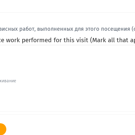
висных работ, выполненных для этого посещения (
e work performed for this visit (Mark all that a
уживание
первого раза?