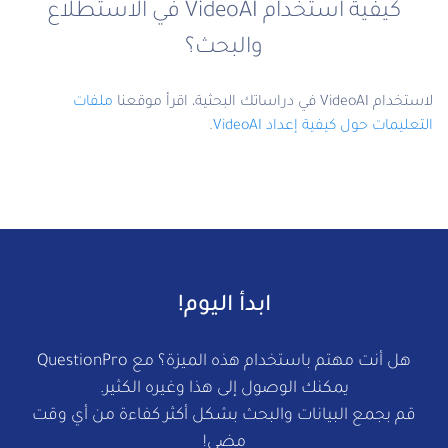
كيفية استخدام VideoAI في الاستطلاع
والبحث؟
لاستخدام VideoAI في دراساتك البحثية، اقرأ موقعنا
ملفات
التعليمات حول كيفية إعداد VideoAI
.
ابدأ اليوم!
هل أنت مهتم باستخدام هذه الميزة؟ مع QuestionPro
يمكنك الوصول إلى هذا وغيره الكثير.
قم بجمع البيانات والبحث بشكل أكثر كفاءة من أي وقت
مضى!