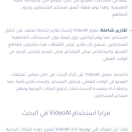
عنها في استجابات الفيديو من خلال التعلم الآلي ومعالجة اللغة
الطبيعية. وهذا يوفر فهمًا أعمق لمشاعر المشاركين وردود
أفعالهم.
تقارير شاملة:
يقوم VideoAI بإنشاء تقارير شاملة تعتمد على تحليل
المشاعر، مما يوفر للباحثين رؤى قيمة حول الاستجابات العاطفية
للمشاركين. تسمح لك تقارير عرض اللقطات هذه بتلخيص مقاطع
الفيديو، واستخلاص نبض المشاعر، وحتى تقديم ملخص للردود في
الوقت الفعلي.
باختصار، يعمل VideoAI على إثراء البحث من خلال تمكين تعليقات
الفيديو في الوقت الفعلي، وتحليل المشاعر، وإنشاء تقارير ثاقبة، مما
يجعله أداة متعددة الاستخدامات لجمع البيانات النوعية وفهم
مشاعر المشاركين.
مزايا استخدام VideoAI في البحث
إليك أبرز الفوائد التي توفرها أداة VideoAI لتعزيز جودة البيانات البحثية: