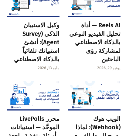
Reels AI — أداة
وكيل الاستبيان
تحليل الفيديو النوعي
الذكي (Survey
بالذكاء الاصطناعي
Agent): أنشئ
لمشاركة رؤى
استبيانك تلقائياً
الباحثين
بالذكاء الاصطناعي
يونيو 29, 2026
مايو 13, 2026
الويب هوك
محرر LivePolls
(Webhook): لماذا
الموحَّد — استبيانات
يصبح الربط الفوري
وأسئلة وتغذية راجعة