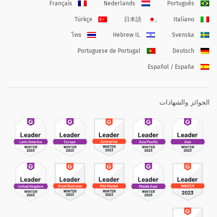
Français
Nederlands
Português
Türkçe
日本語
Italiano
ไทย
Hebrew IL
Svenska
Portuguese de Portugal
Deutsch
Español / España
الجوائز والشهادات