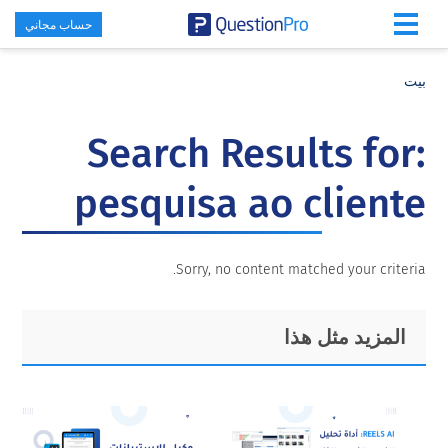
حساب مجاني
Skip
Skip
Skip
to
to
to
بيت
primary
footer
main
content
sidebar
Search Results for:
pesquisa ao cliente
Sorry, no content matched your criteria.
Primary
Footer
المزيد مثل هذا
Sidebar