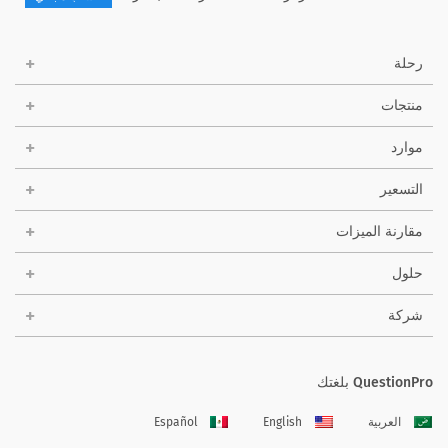
رحلة
منتجات
موارد
التسعير
مقارنة الميزات
حلول
شركة
QuestionPro بلغتك
العربية
English
Español