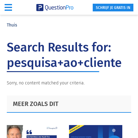
SCHRIJF JE GRATIS IN
Skip
Skip
Skip
to
to
to
Thuis
main
primary
footer
content
sidebar
Search Results for:
pesquisa+ao+cliente
Sorry, no content matched your criteria.
Primary
Footer
MEER ZOALS DIT
Sidebar