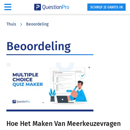
SCHRIJF JE GRATIS IN
Skip
Skip
Skip
to
to
to
Thuis
Beoordeling
main
primary
footer
content
sidebar
Beoordeling
Hoe Het Maken Van Meerkeuzevragen