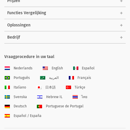
Prijzen
Functies Vergelijking
Oplossingen
Bedrijf
Vraagprocedure in uw taal
Nederlands
English
Español
Português
العربية
Français
Italiano
日本語
Türkçe
Svenska
Hebrew IL
ไทย
Deutsch
Portuguese de Portugal
Español / España