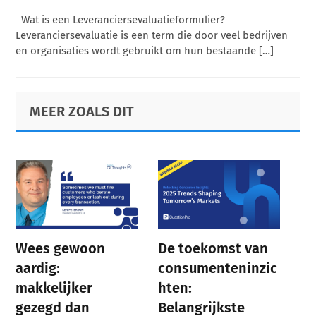
Wat is een Leveranciersevaluatieformulier?
Leveranciersevaluatie is een term die door veel bedrijven
en organisaties wordt gebruikt om hun bestaande […]
Primary
Footer
MEER ZOALS DIT
Sidebar
Wees gewoon
De toekomst van
aardig:
consumenteninzic
makkelijker
hten:
gezegd dan
Belangrijkste