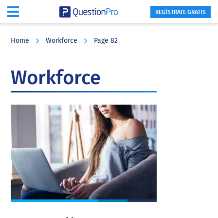
REGÍSTRATE GRATIS
Skip
Skip
Skip
to
to
to
Home
Workforce
Page 82
main
primary
footer
content
sidebar
Workforce