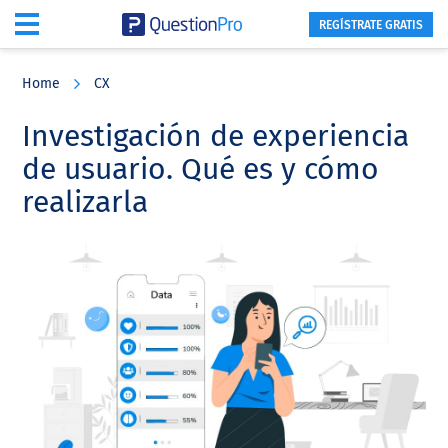
REGÍSTRATE GRATIS
Skip
Skip
Skip
to
to
to
Home
CX
main
primary
footer
content
sidebar
Investigación de experiencia
de usuario. Qué es y cómo
realizarla