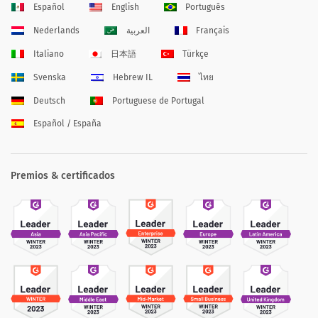
Español
English
Português
Nederlands
العربية
Français
Italiano
日本語
Türkçe
Svenska
Hebrew IL
ไทย
Deutsch
Portuguese de Portugal
Español / España
Premios & certificados