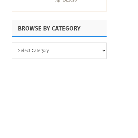
Apr 24,2026
análisis de
preguntas abiertas
impulsado por
BROWSE BY CATEGORY
inteligencia
artificial
BROWSE
BY
CATEGORY