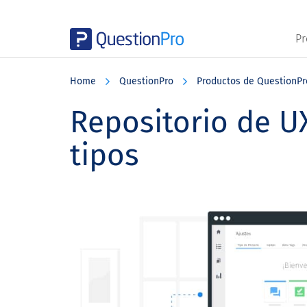
Pr
Skip
Skip
Skip
to
to
to
Home
QuestionPro
Productos de QuestionPr
main
primary
footer
content
sidebar
Repositorio de UX
tipos