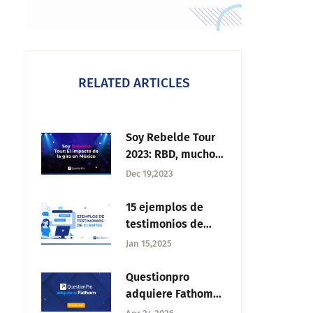
RELATED ARTICLES
Soy Rebelde Tour
2023: RBD, mucho
más que música
Dec 19,2023
15 ejemplos de
testimonios de
clientes para
Jan 15,2025
inspirar tu
marketing
Questionpro
adquiere Fathom
para liderar el