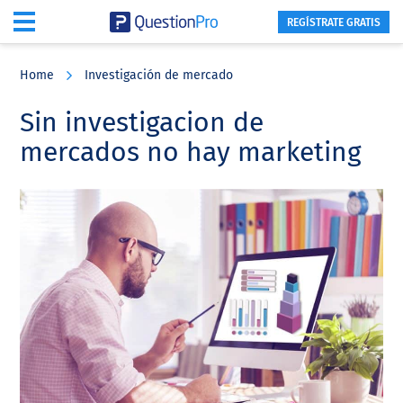
REGÍSTRATE GRATIS
Skip
Skip
Skip
to
to
to
Home
Investigación de mercado
main
primary
footer
content
sidebar
Sin investigacion de
mercados no hay marketing