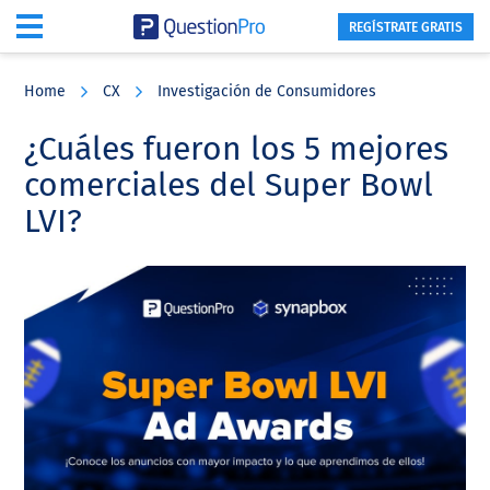
REGÍSTRATE GRATIS
Skip
Skip
Skip
to
to
to
Home
CX
Investigación de Consumidores
main
primary
footer
content
sidebar
¿Cuáles fueron los 5 mejores
comerciales del Super Bowl
LVI?