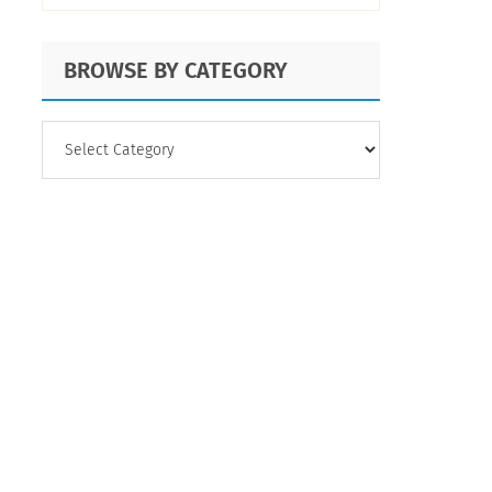
Capacidades
Críticas para Voz
BROWSE BY CATEGORY
del Cliente 2025
BROWSE
BY
CATEGORY