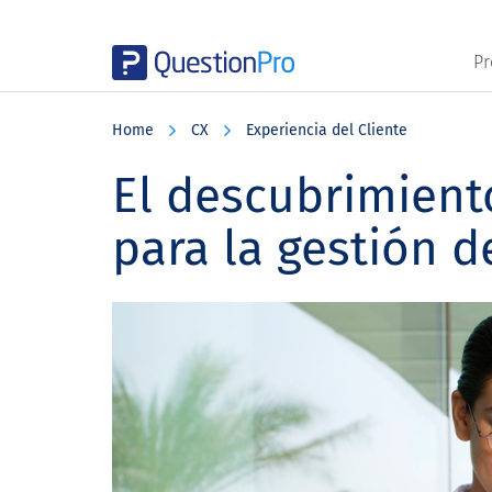
Pr
Skip
Skip
Skip
to
to
to
Home
CX
Experiencia del Cliente
main
primary
footer
content
sidebar
El descubrimient
para la gestión d