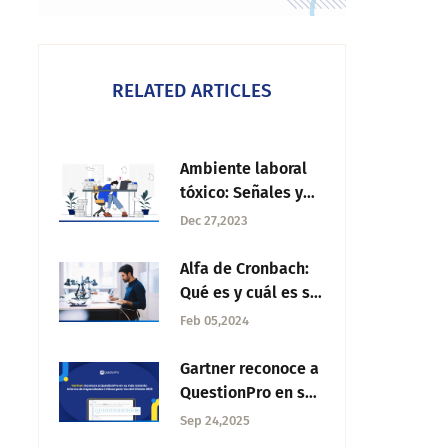
RELATED ARTICLES
Ambiente laboral
tóxico: Señales y
cómo lidiar con el
Dec 27,2023
Alfa de Cronbach:
Qué es y cuál es su
importancia
Feb 05,2024
Gartner reconoce a
QuestionPro en su
más reciente
Sep 24,2025
informe de