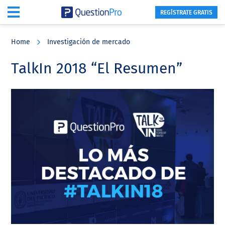
REGÍSTRATE GRATIS
Skip
Skip
Skip
to
to
to
Home
Investigación de mercado
main
primary
footer
content
sidebar
TalkIn 2018 “El Resumen”