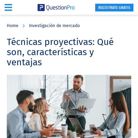
REGÍSTRATE GRATIS
Skip
Skip
Skip
to
to
to
Home
Investigación de mercado
main
primary
footer
content
sidebar
Técnicas proyectivas: Qué
son, características y
ventajas