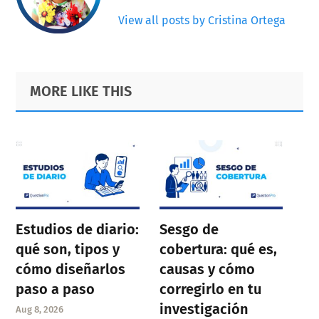
View all posts by Cristina Ortega
Primary
Footer
MORE LIKE THIS
Sidebar
Estudios de diario:
Sesgo de
qué son, tipos y
cobertura: qué es,
cómo diseñarlos
causas y cómo
paso a paso
corregirlo en tu
investigación
Aug 8, 2026