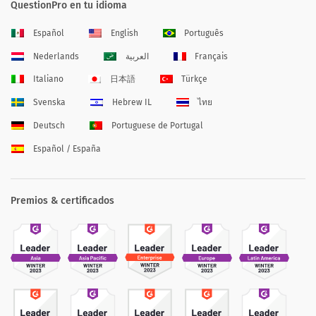
QuestionPro en tu idioma
Español
English
Português
Nederlands
العربية
Français
Italiano
日本語
Türkçe
Svenska
Hebrew IL
ไทย
Deutsch
Portuguese de Portugal
Español / España
Premios & certificados