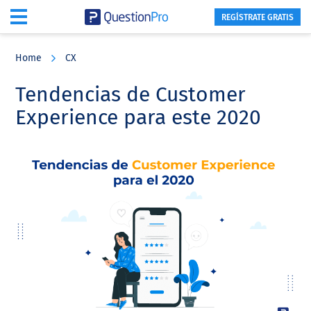
REGÍSTRATE GRATIS
Skip
Skip
Skip
to
to
to
Home
CX
main
primary
footer
content
sidebar
Tendencias de Customer
Experience para este 2020