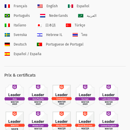
Français
English
Español
Português
Nederlands
العربية
Italiano
日本語
Türkçe
Svenska
Hebrew IL
ไทย
Deutsch
Portuguese de Portugal
Español / España
Prix & certificats