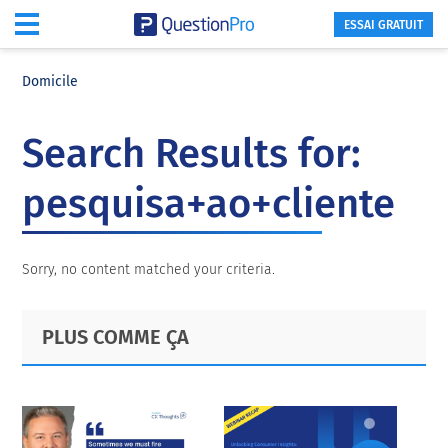
ESSAI GRATUIT
Skip
Skip
Skip
to
to
to
Domicile
main
primary
footer
content
sidebar
Search Results for:
pesquisa+ao+cliente
Sorry, no content matched your criteria.
Primary
Footer
PLUS COMME ÇA
Sidebar