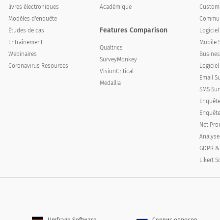
livres électroniques
Académique
Custome
Modèles d'enquête
Communi
eprésentant du service client ?
Features Comparison
Études de cas
Logicie
Entraînement
Mobile 
Oui
Qualtrics
Webinaires
Busines
SurveyMonkey
Coronavirus Resources
Logiciel
VisionCritical
Email S
Medallia
SMS Sur
Enquête
Enquêtes
Net Pro
Analyse
GDPR &
Likert S
xpérience avec le représentant du service client ?