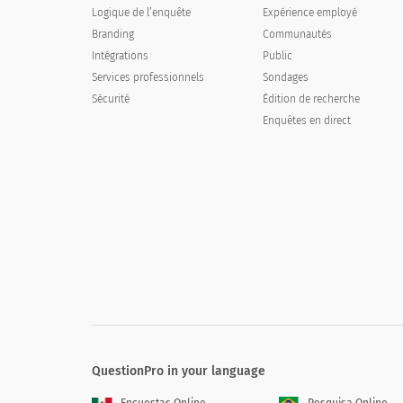
Logique de l’enquête
Expérience employé
Branding
Communautés
Laquelle de ces qualités s'applique au r
Intégrations
Public
Services professionnels
Sondages
Sécurité
Édition de recherche
Patient
Enquêtes en direct
Enthousiaste
Attentif
Amical
Sensible
Bien informé
QuestionPro in your language
Qu'est-ce qui décrirait le mieux votre e