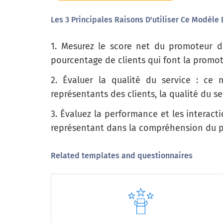
dix
Les 3 Principales Raisons D'utiliser Ce Modèle
Très improbable
1. Mesurez le score net du promoteur de
pourcentage de clients qui font la promoti
2. Évaluer la qualité du service : ce 
Dans quelle mesure êtes-vous satisfait d
représentants des clients, la qualité du se
3. Évaluez la performance et les interact
Qualité de service
représentant dans la compréhension du prob
Processus de résolution du problème
Related templates and questionnaires
Chargé de la qualité du service client
Temps pris par le représentant du service client
pour résoudre mon problème
Connaissance du représentant du service à la
clientèle
Temps d'attente pour répondre à ma question