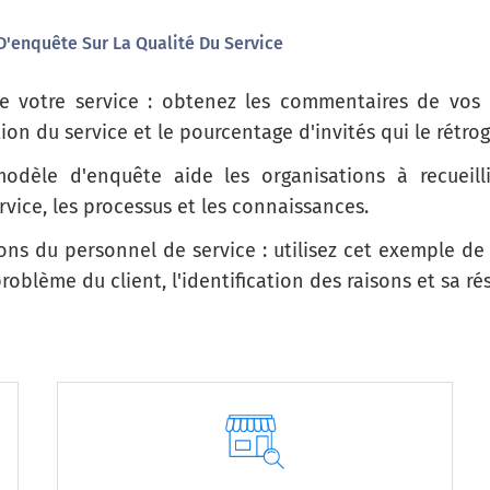
 D'enquête Sur La Qualité Du Service
 votre service : obtenez les commentaires de vos cl
on du service et le pourcentage d'invités qui le rétro
modèle d'enquête aide les organisations à recueill
e la qualité du service sur la base des paramètres ci-
rvice, les processus et les connaissances.
Très insatisfait
Insatisfait
Neutre
ions du personnel de service : utilisez cet exemple de
lème du client, l'identification des raisons et sa rés