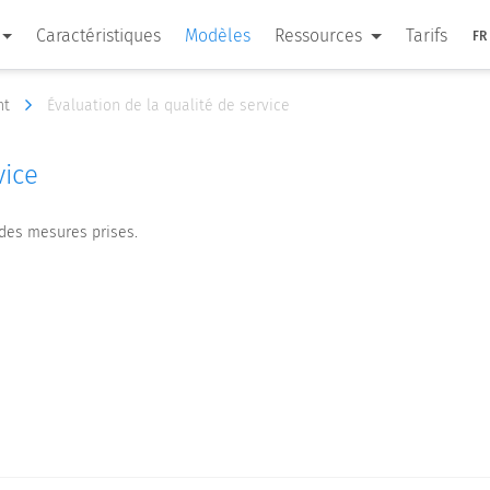
Caractéristiques
Modèles
Ressources
Tarifs
FR
nt
Évaluation de la qualité de service
vice
 des mesures prises.