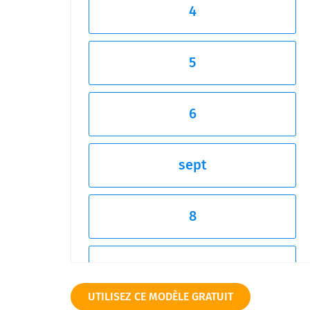
4
5
6
sept
8
9
UTILISEZ CE MODÈLE GRATUIT