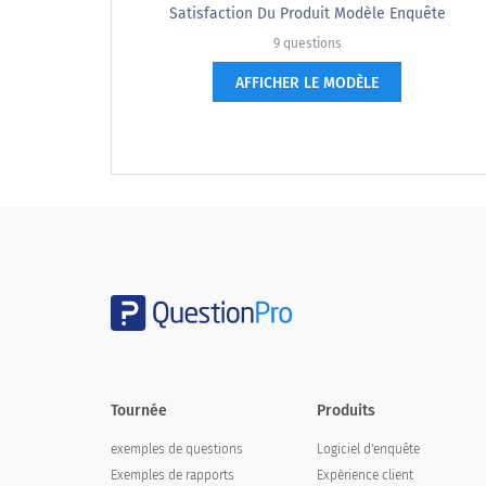
Satisfaction Du Produit Modèle Enquête
Satisfaction générale
9 questions
AFFICHER LE MODÈLE
Le représentant du service à la clientèle
The customer service representati
Fortement en désaccord
Plutôt en désaccord
Neutre
Plutôt d'accord
Tournée
Produits
Tout à fait d'accord
exemples de questions
Logiciel d'enquête
Exemples de rapports
Expérience client