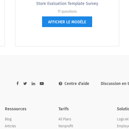
Store Evaluation Template Survey
17 questions
AFFICHER LE MODÈLE
 était courtois.
ve was courteous.
Centre d'aide
Discussion en 
Ressources
Tarifs
Soluti
Blog
All Plans
Logicie
Articles
Nonprofit
Employe