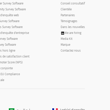
r Survey Software
Conseil consultatif
ty Survey Software
Clientèle
l d'enquête web
Partenaires
Survey Software
Témoignages
Non
s Survey Software
Dans les nouvelles
 d'enquête d'entreprise
We are hiring
urvey Software
Media Kit
vey Software
Marque
s hors ligne
Contactez nous
 de satisfaction client
moter Score (NPS)
 conjointe
 EU Compliance
cale