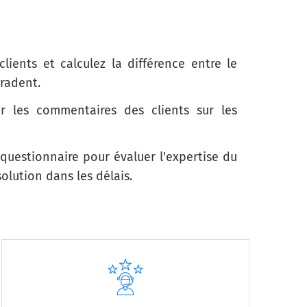
Très probable
ients et calculez la différence entre le
gradent.
ir les commentaires des clients sur les
dessous?
Satisfait
Très satisfait
 questionnaire pour évaluer l'expertise du
olution dans les délais.