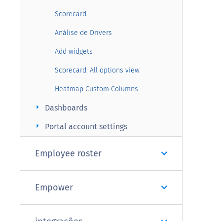
Scorecard
Análise de Drivers
Add widgets
Scorecard: All options view
Heatmap Custom Columns
arrow_right
Dashboards
arrow_right
Portal account settings
Employee roster
Empower