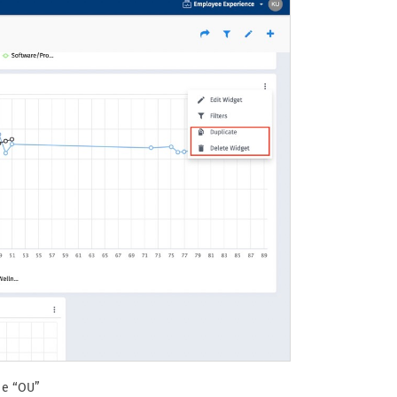
 e “OU”