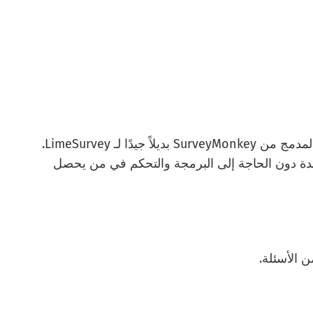
يجعل منشئ الاستبيان الشامل ومحرك التحليل المدمج من SurveyMonkey بديلاً جيدًا لـ LimeSurvey.
ة دون الحاجة إلى البرمجة والتحكم في من يحصل