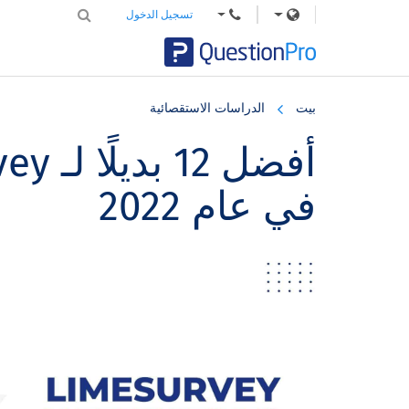
تسجيل الدخول
Skip
Skip
Skip
to
to
to
بيت
الدراسات الاستقصائية
primary
footer
main
content
sidebar
في عام 2022