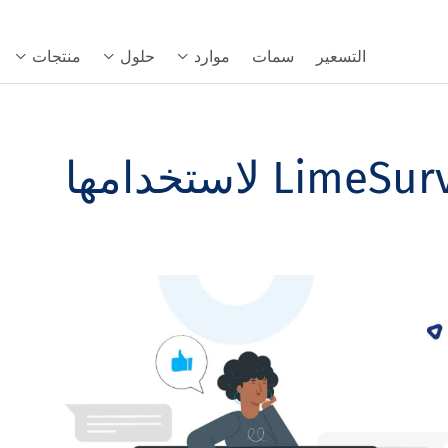
التسعير
سمات
موارد
حلول
منتجات
أفضل 12 بديلًا لـ LimeSurvey لاستخدامها