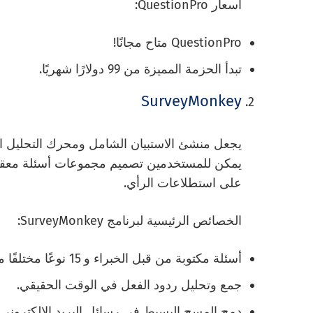
أسعار QuestionPro:
QuestionPro متاح مجانًا!
تبدأ الحزمة المميزة من 99 دولارًا شهريًا.
SurveyMonkey
يمكن للمستخدمين تصميم مجموعات أسئلة معقد
على استطلاعات الرأي.
الخصائص الرئيسية لبرنامج SurveyMonkey:
أسئلة مكتوبة من قبل الخبراء و 15 نوعًا مختلفًا من الأسئلة.
جمع وتحليل ردود الفعل في الوقت الحقيقي.
دمج المسح البسيط في رسائل البريد الإلكتروني.