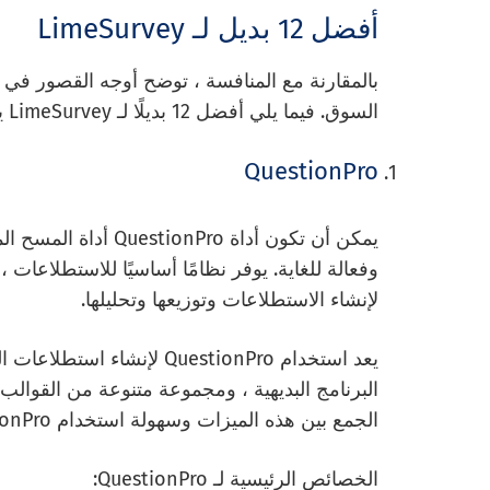
أفضل 12 بديل لـ LimeSurvey
السوق. فيما يلي أفضل 12 بديلًا لـ LimeSurvey يمكننا التوصية بها:
QuestionPro
يمكن أن تكون أداة ro
وفعالة للغاية. يوفر نظامًا أساسيًا للاستطلاعات ،
لإنشاء الاستطلاعات وتوزيعها وتحليلها.
يعد استخدام QuestionPro لإن
الجمع بين هذه الميزات وسهولة استخدام QuestionPro يجعلها بديلاً رائعًا لـ LimeSurvey.
الخصائص الرئيسية لـ QuestionPro: