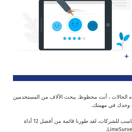
لـ LimeSurvey؟ في مثل هذه الحالات ، أنت محظوظ. يبحث الآلاف من المستخدمين
دعنا نفحص سبب أهمية وجود برنامج المسح المناسب للشركات. لقد طورنا قائمة من أفضل 12 أداة