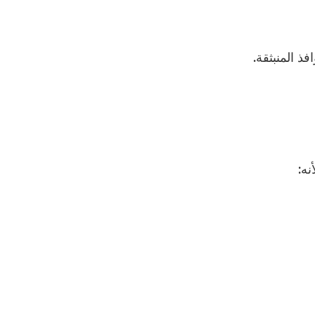
فذ المنبثقة.