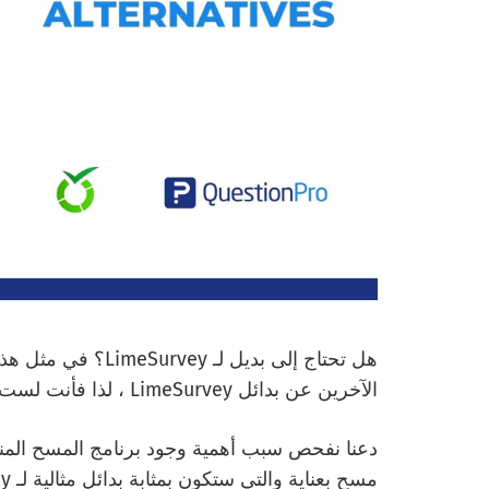
هل تحتاج إلى بديل 
الآخرين عن بدائل LimeSurvey ، لذا فأنت لست وحدك في مهمتك.
مسح بعناية والتي ستكون بمثابة بدائل مثالية لـ LimeSurvey.