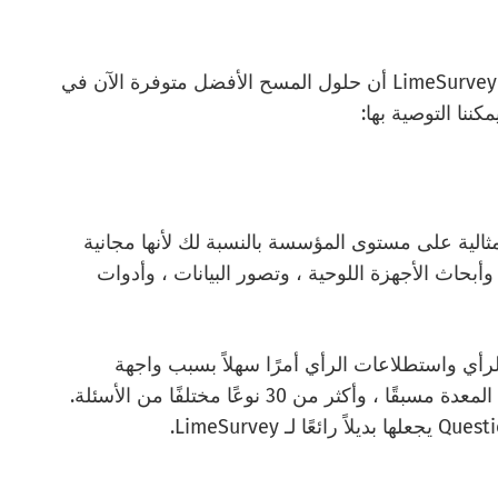
بالمقارنة مع المنافسة ، توضح أوجه القصور في LimeSurvey أن حلول المسح الأفضل متوفرة الآن في
QuestionP أداة المسح المثالية على مستوى المؤسسة بالنسبة لك لأنها مجانية
 وأبحاث الأجهزة اللوحية ، وتصور البيانات ، وأدوات
شاء استطلاعات الرأي واستطلاعات الرأي أمرًا سهلاً بسبب واجهة
البرنامج البديهية ، ومجموعة متنوعة من القوالب المعدة مسبقًا ، وأكثر من 30 نوعًا مختلفًا من الأسئلة.