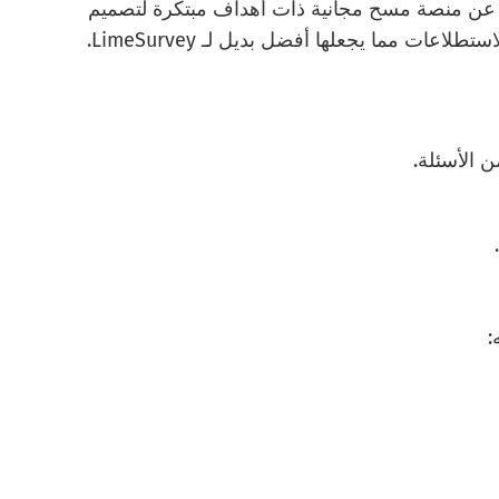
ً لـ LimeSurvey ، وهي عبارة عن منصة مسح مجانية ذات أهداف مبتكرة لتصميم