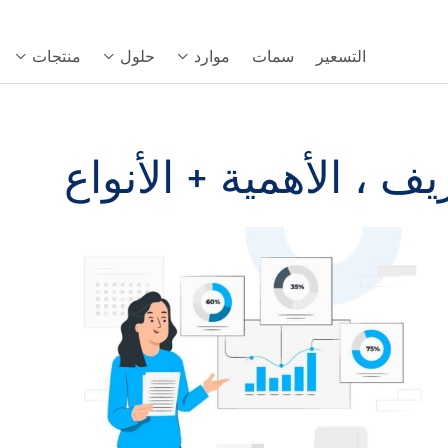
التسعير
سمات
موارد
حلول
منتجات
يف ، الأهمية + الأنواع