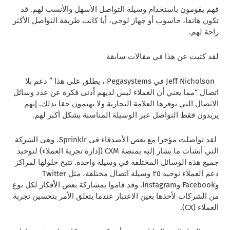
فهم يقومون باستخدام وسيلة التواصل الأسهل والأنسب لهم. قد
تكون هاتفا، حاسوب أو جهاز لوحي، أيا كانت طريقة التواصل الأكثر
راحة لهم.
لقد كتبت عن هذا في مقالات سابقة
Jeff Nicholson في Pegasystems ، يطلق على هذا ” دعم بلا
اتصال “مما يعني أن العملاء ليس لديهم أدنى فكرة عن عدد وسائل
الاتصال التي توفرها العلامة التجارية ولا يهتمون حقا بذلك. إنهم
يريدون فقط التواصل عبر الوسيلة المناسبة بشكل أكبر لهم.
لقد تواصلت مؤخرا مع بعض الأصدقاء في Sprinklr، وهي الشركة
التي أنشأت ما يشار إليه بمنصة CXM (إدارة تجربة العملاء) لتوحيد
جميع هذه الوسائل المختلفة في وسيلة واحدة. تتيح حلولها لمراكز
دعم العملاء توحيد ٢٥ وسيلة اتصال مختلفة، مثل Twitter
وFacebook وInstagram. وقد قاموا بمشاركة بعض الأفكار لكل نوع
من الشركات لأخذها بعين الاعتبار عندما يتعلق الأمر بتحسين تجربة
العملاء (CX).