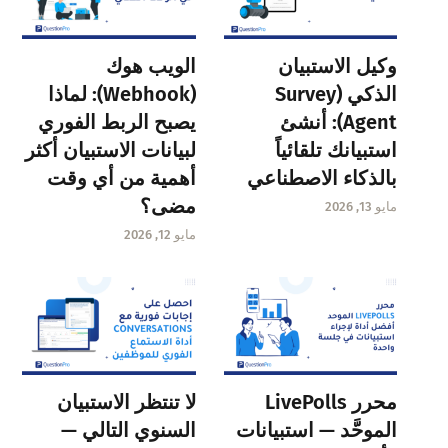
وكيل الاستبيان
الويب هوك
الذكي (Survey
(Webhook): لماذا
Agent): أنشئ
يصبح الربط الفوري
استبيانك تلقائياً
لبيانات الاستبيان أكثر
بالذكاء الاصطناعي
أهمية من أي وقت
مضى؟
مايو 13, 2026
مايو 12, 2026
محرر LivePolls
لا تنتظر الاستبيان
الموحَّد — استبيانات
السنوي التالي —