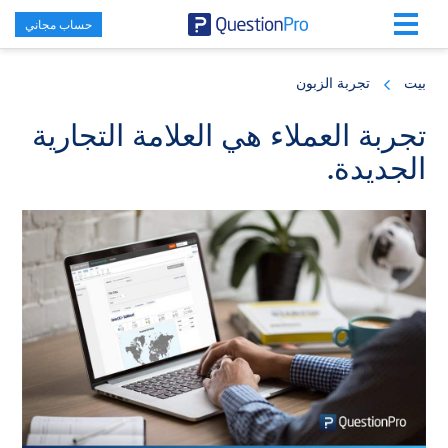
حساب مجاني
Skip
Skip
Skip
to
to
to
بيت
تجربة الزبون
primary
footer
main
content
sidebar
تجربة العملاء هي العلامة التجارية
الجديدة.