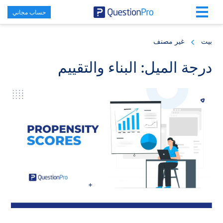
حساب مجاني
Skip
Skip
Skip
to
to
to
بيت
غير مصنف
primary
footer
main
content
sidebar
درجة الميل: البناء والتقييم