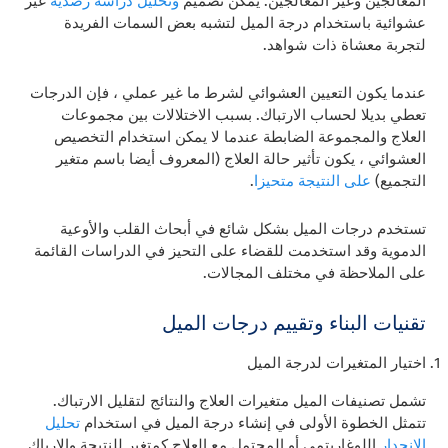
المعالجين وغير المعالجين. يمكن تصميم
وتحليل دراسة رصدية
غير
عشوائية باستخدام درجة الميل لتشبه بعض السمات الفريدة
لتجربة معشاة ذات شواهد.
عندما يكون التعيين العشوائي لشرط ما غير عملي ، فإن الدرجات
تعطي بديلا لحساب الارتباك. بسبب الاختلالات بين مجموعات
العلاج والمجموعة الضابطة عندما لا يمكن استخدام التخصيص
العشوائي ، يكون تأثير حالة العلاج (المعروف أيضا باسم متغير
التجميع)
على النتيجة متحيزا
.
تستخدم درجات الميل بشكل شائع في أبحاث القلب والأوعية
الدموية وقد استخدمت للقضاء على التحيز في الدراسات القائمة
على الملاحظة في مختلف المجالات.
تقنيات البناء وتقييم درجات الميل
اختيار المتغيرات لدرجة الميل
تشمل تصنيفات الميل متغيرات العلاج والنتائج لتقليل الارتباك.
تتمثل الخطوة الأولى في إنشاء درجة الميل في استخدام
تحليل
الانحدار
اللوغاريتمي أو المحتمل مع العلاج كمتغير للنتيجة والإرباك