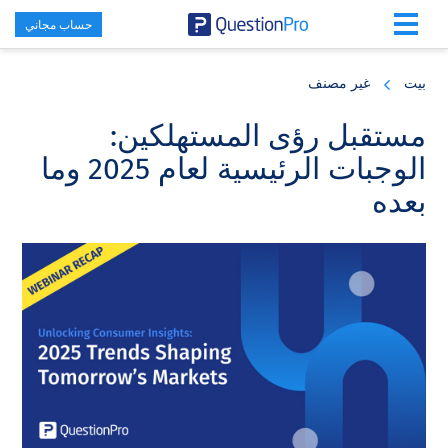
حساب مجاني
Skip
Skip
Skip
to
to
to
بيت
غير مصنف
primary
footer
main
content
sidebar
مستقبل رؤى المستهلكين:
الوجبات الرئيسية لعام 2025 وما
بعده