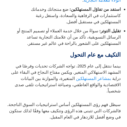
الولاء للعلامة التجارية
.
استفد من تفاؤل المستهلكين:
ضع منتجاتك وخدماتك
كاستثمارات في الرفاهية والسعادة، واستغل رغبة
المستهلكين في مستقبل أفضل.
تقليل التوتر:
سواءً من خلال خدمة العملاء أو تصميم المنتج أو
الرسائل التسويقية، تأكد من أن علامتك التجارية تساعد
المستهلكين على الشعور بالراحة في عالم غير مستقر.
التكيف مع عام التحول
بينما ننتقل إلى عام 2025، تواجه الشركات تحديات وفرصًا في
المشهد الاستهلاكي المتغير. ويكمن مفتاح النجاح في البقاء على
دراية
بمشاعر المستهلكين
المتغيرة، والموازنة بين البيانات
الاقتصادية والواقع العاطفي، وصياغة استراتيجيات تلقى صدى
شخصياً.
سيظل فهم رؤى المستهلكين أساس استراتيجيات السوق الناجحة.
فالشركات التي تتبنى هذه الرؤى وتتكيف معها وفقًا لذلك ستكون
في وضع أفضل للازدهار في العام المقبل.