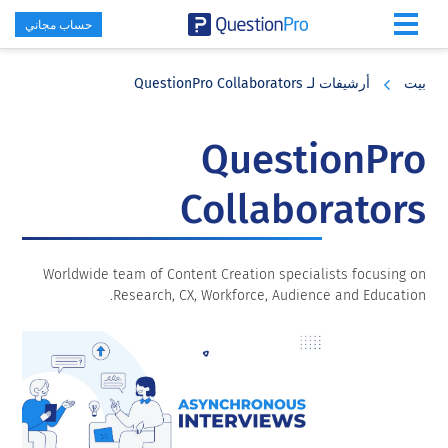
حساب مجاني
Skip
Skip
Skip
to
to
to
بيت
أرشيفات لـ QuestionPro Collaborators
primary
footer
main
content
sidebar
QuestionPro
Collaborators
Worldwide team of Content Creation specialists focusing on
Research, CX, Workforce, Audience and Education.