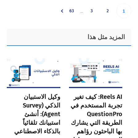
Interim
Go
Go
Go
63
3
2
Go
…
1
pages
omitted
to
to
to
to
Primary
Footer
المزيد مثل هذا
page
page
page
Sidebar
page
Reels AI: كيف تغير
وكيل الاستبيان
تجربة المستخدم في
الذكي (Survey
QuestionPro
Agent): أنشئ
الطريقة التي يشارك
استبيانك تلقائياً
بها الباحثون رؤاهم
بالذكاء الاصطناعي