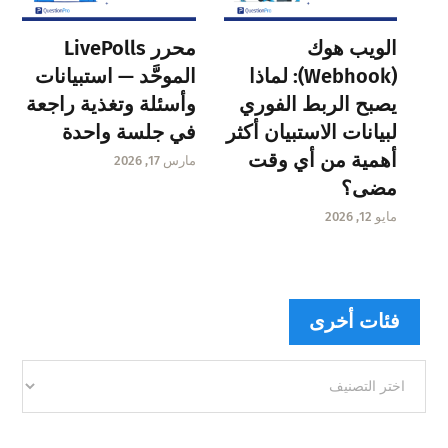
الويب هوك
محرر LivePolls
(Webhook): لماذا
الموحَّد — استبيانات
يصبح الربط الفوري
وأسئلة وتغذية راجعة
لبيانات الاستبيان أكثر
في جلسة واحدة
أهمية من أي وقت
مارس 17, 2026
مضى؟
مايو 12, 2026
فئات أخرى
فئات
أخرى