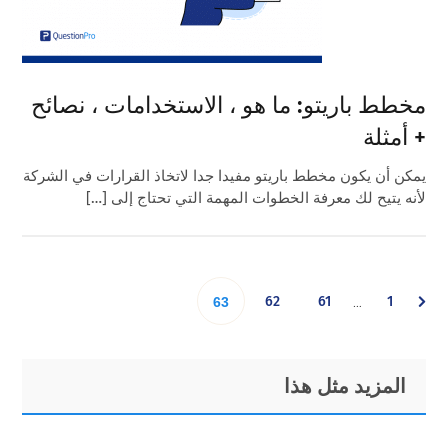
مخطط باريتو: ما هو ، الاستخدامات ، نصائح
+ أمثلة
يمكن أن يكون مخطط باريتو مفيدا جدا لاتخاذ القرارات في الشركة
لأنه يتيح لك معرفة الخطوات المهمة التي تحتاج إلى […]
Interim
Go
Go
Go
Go
62
61
1
…
63
pages
omitted
to
to
to
to
Primary
Footer
المزيد مثل هذا
page
page
page
page
Sidebar