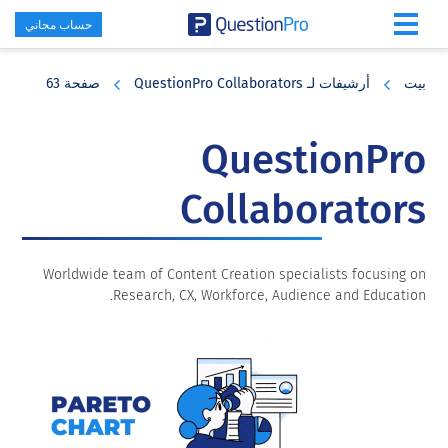
حساب مجاني
Skip
Skip
Skip
to
to
to
بيت
أرشيفات لـ QuestionPro Collaborators
صفحة 63
primary
footer
main
content
sidebar
QuestionPro
Collaborators
Worldwide team of Content Creation specialists focusing on
Research, CX, Workforce, Audience and Education.