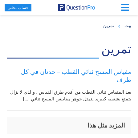
حساب مجاني
Skip
Skip
Skip
to
to
to
بيت
تمرين
primary
footer
main
content
sidebar
تمرين
مقياس المسح ثنائي القطب – حدتان في كل
طرف
يعد المقياس ثنائي القطب من أقدم طرق القياس ، والذي لا يزال
يتمتع بشعبية كبيرة. يتمثل جوهر مقاييس المسح ثنائي […]
Primary
Footer
المزيد مثل هذا
Sidebar