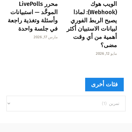
الويب هوك
محرر LivePolls
(Webhook): لماذا
الموحَّد — استبيانات
يصبح الربط الفوري
وأسئلة وتغذية راجعة
لبيانات الاستبيان أكثر
في جلسة واحدة
أهمية من أي وقت
مارس 17, 2026
مضى؟
مايو 12, 2026
فئات أخرى
فئات
أخرى