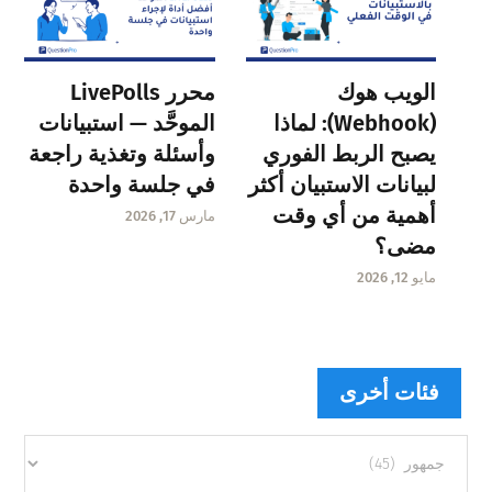
الويب هوك
محرر LivePolls
(Webhook): لماذا
الموحَّد — استبيانات
يصبح الربط الفوري
وأسئلة وتغذية راجعة
لبيانات الاستبيان أكثر
في جلسة واحدة
أهمية من أي وقت
مارس 17, 2026
مضى؟
مايو 12, 2026
فئات أخرى
فئات
أخرى