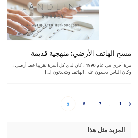
مسح الهاتف الأرضي: منهجية قديمة
مرة أخرى في عام 1990 ، كان لدى كل أسرة تقريبا خط أرضي ،
وكان الناس يجيبون على الهاتف ويتحدثون […]
Interim
Go
Go
Go
Go
8
7
1
…
9
pages
omitted
to
to
to
to
Primary
Footer
المزيد مثل هذا
page
page
page
page
Sidebar