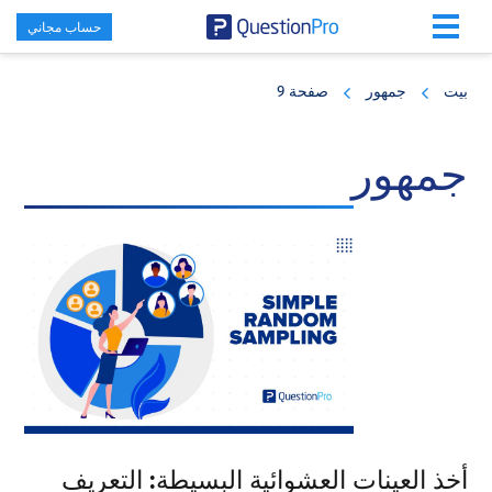
حساب مجاني
Skip
Skip
Skip
to
to
to
بيت
جمهور
صفحة 9
primary
footer
main
content
sidebar
جمهور
أخذ العينات العشوائية البسيطة: التعريف