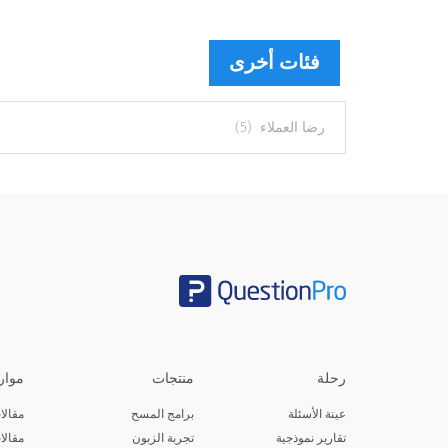
فئات أخرى
فئات
أخرى
رحلة
منتجات
موار
عينة الأسئلة
برامج المسح
مقالا
تقارير نموذجية
تجربة الزبون
مقالا