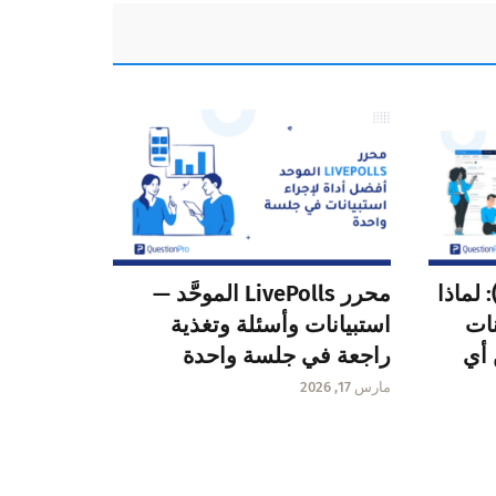
لويب هوك (Webhook): لماذا
محرر LivePolls الموحَّد —
نات
استبيانات وأسئلة وتغذية
 أي
راجعة في جلسة واحدة
مارس 17, 2026