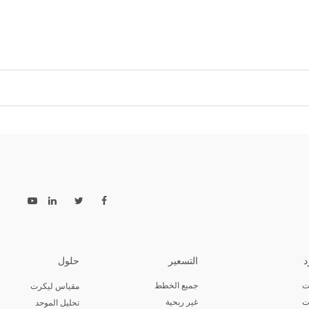
د
التسعير
حلول
ت
جميع الخطط
مقياس ليكرت
ت
غير ربحية
تحليل الموحد