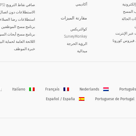
لكترونية
أكاديمي
صافي نقاط الترويج (NPS)
 المسح
الاستطلاعات دون اتصال 
مقارنة الميزات
ت الحالة
استطلاعات رضا العملاء
برنامج مسح الموظفين
كوالتريكس
 عبر الإنترنت
برنامج مسح أبحاث الس
SurveyMonkey
 فيروس كورونا
اللائحة العامة لحماية الب
الرؤية الحرجة
خبرة الموظف
ميدالية
Italiano
Français
Nederlands
Portuguê
Español / España
Portuguese de Portugal