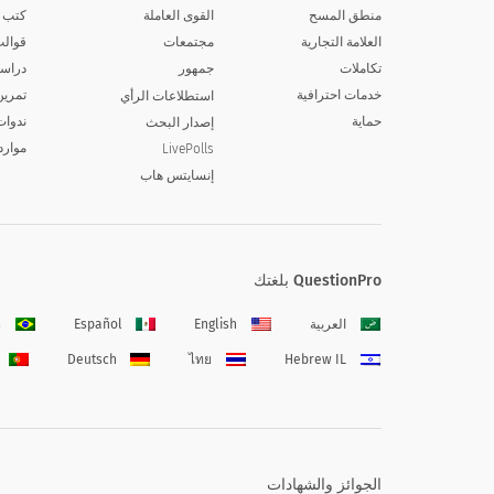
منطق المسح
القوى العاملة
كتب إ
العلامة التجارية
مجتمعات
قوالب
تكاملات
جمهور
دراسا
خدمات احترافية
تمرين
استطلاعات الرأي
حماية
ندوات
إصدار البحث
موارد
LivePolls
إنسايتس هاب
QuestionPro بلغتك
العربية
English
Español
s
Deutsch
ไทย
Hebrew IL
الجوائز والشهادات