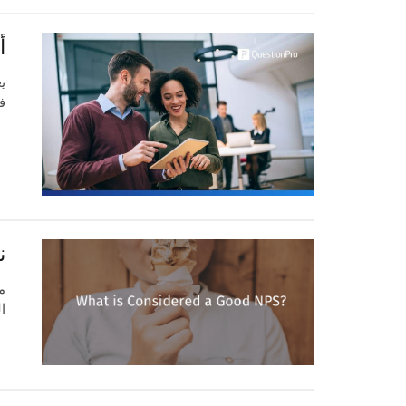
أهم 20
ف
ن
ا