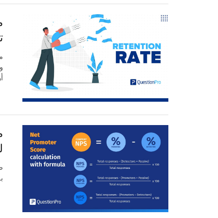
م
ت
م
و
أ
ل
ب