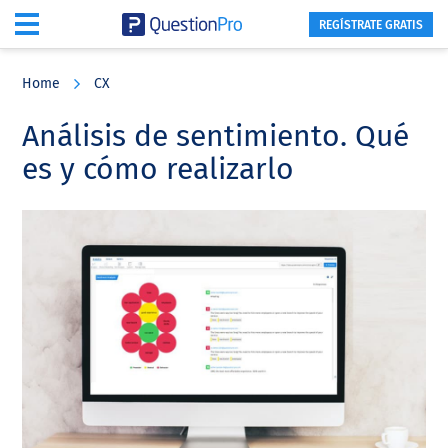
REGÍSTRATE GRATIS
Skip
Skip
Skip
to
to
to
Home
CX
main
primary
footer
content
sidebar
Análisis de sentimiento. Qué
es y cómo realizarlo