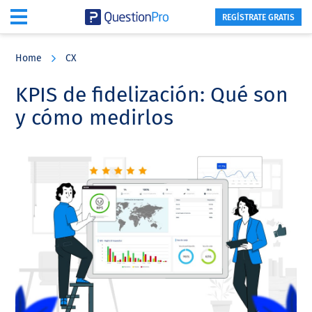
REGÍSTRATE GRATIS
Skip
Skip
Skip
to
to
to
Home
CX
main
primary
footer
content
sidebar
KPIS de fidelización: Qué son
y cómo medirlos