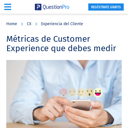
REGÍSTRATE GRATIS
Skip
Skip
Skip
to
to
to
Home
CX
Experiencia del Cliente
main
primary
footer
content
sidebar
Métricas de Customer
Experience que debes medir