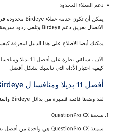
دعم العملاء المحدود
يمكن أن تكون خدم
الاتصال بفريق دعم Birdeye وتلقي ردود سريعة على أسئلتهم.
يمكنك أيضا الاطلاع على هذا الدليل لمعرفة كيفي
كيفية اختيار الأداة التي تناسبك بشكل أفضل.
أفضل 11 بديلا ومنافسا ل Birdeye لعام 2023
لقد وضعنا قائمة قصيرة من بدائل Birdeye والمنافسين الجيدين بما يكفي للنظر في التبديل إليهم.
سمعة QuestionPro CX