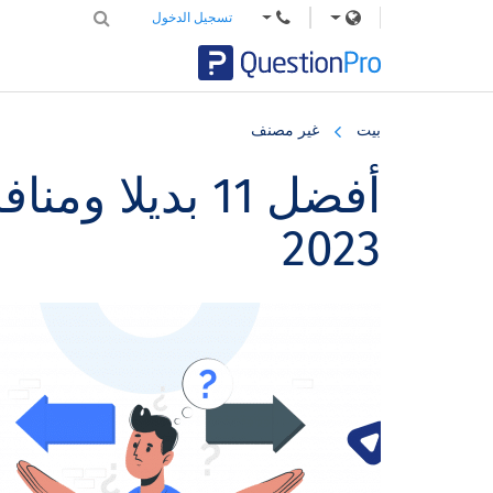
تسجيل الدخول
Skip
Skip
Skip
to
to
to
بيت
غير مصنف
primary
footer
main
content
sidebar
2023