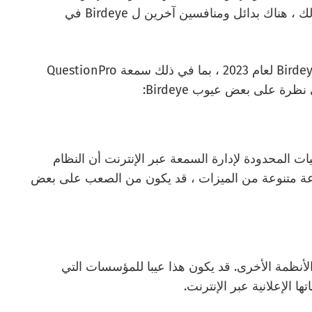
المراجعات عبر الإنترنت وتعليقات العملاء. ومع ذلك ، هناك بدائل ومنافسين آخرين ل Birdeye في
ستناقش هذه المدونة أفضل 11 منافسا وبدائل Birdeye لعام 2023 ، بما في ذلك سمعة QuestionPro
ات المحدودة لإدارة السمعة عبر الإنترنت أن النظام
هظ الثمن. بينما تقدم Birdeye مجموعة متنوعة من الميزات ، قد يكون من الصعب على بعض
ل مع الأنظمة الأخرى. قد يكون هذا عيبا للمؤسسات التي
 الإعلانية عبر الإنترنت.