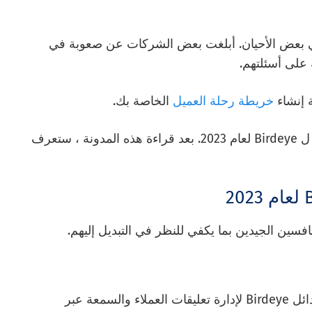
ة عملاء Birdeye محدودة في بعض الأحيان. أبلغت بعض الشركات عن صعوبة في
ة إنشاء
خريطة رحلة العميل
الخاصة بك.
الآن ، سنلقي نظرة على أفضل 11 بديلا ومنافسا ل Birdeye لعام 2023. بعد قراءة هذه المدونة ، ستعرف
سمعة QuestionPro CX هي واحدة من أفضل بدائل Birdeye لإدارة تعليقات العملاء والسمعة عبر