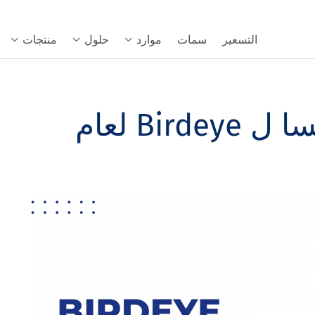
التسعير
سمات
موارد
حلول
منتجات
أفضل 11 بديلا ومنافسا ل Birdeye لعام