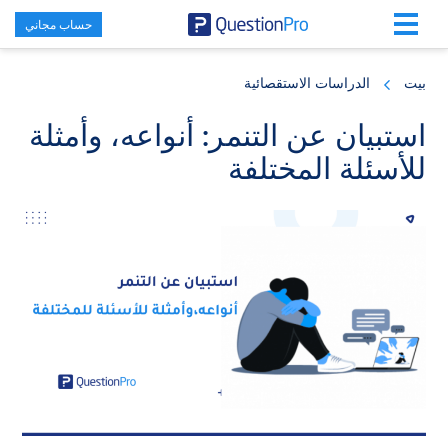
حساب مجاني
Skip
Skip
Skip
to
to
to
بيت
الدراسات الاستقصائية
primary
footer
main
content
sidebar
استبيان عن التنمر: أنواعه، وأمثلة
للأسئلة المختلفة