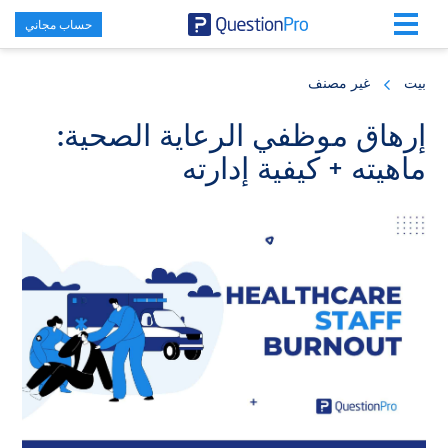
حساب مجاني
Skip
Skip
Skip
to
to
to
بيت
غير مصنف
primary
footer
main
content
sidebar
إرهاق موظفي الرعاية الصحية:
ماهيته + كيفية إدارته