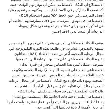
الاستطلاع أن الذكاء الاصطناعي يمكن أن يوفر لهم الوقت، حيث
أكد نصف المشاركين في الاستطلاع أنه سيمكنهم من تقديم رعاية
أفضل للمرضى. في حين لاحظ 51% منهم استخدام الذكاء
الاصطناعي في توثيق المرضى، سواء في ممارساتهم الخاصة أو
في أماكن أخرى، ورأى 47% منهم تطبيقه في شكل روبوتات
الدردشة أو المساعدين الافتراضيين.
ويقف الذكاء الاصطناعي الجيني، بقدرته على فهم وإنتاج نصوص
شبيهة بالنصوص البشرية، في طليعة هذه الثورة التكنولوجية في
مجال الرعاية الصحية. أكثر من نصف الأطباء (51%) متفائلون
بقدرة الذكاء الاصطناعي على تحسين الرعاية التي يقدمونها
للمرضى بشكل كبير. هذا الحماس متجذر في قدرة الذكاء
الاصطناعي العام على تبسيط المهام الإدارية المعقدة، وتكييف
خطط العلاج حسب احتياجات المريض الفردية، وتحسين النتائج
الصحية. ومع ذلك، فإن دمج الذكاء الاصطناعي في مجال الرعاية
الصحية يحتاج إلى تنظيم دقيق من قبل إدارات المستشفيات
والوكالات الحكومية على حد سواء. إن تكييف أدوات الذكاء
الاصطناعي لتلبية الاحتياجات الخاصة بكل مستشفى مع ضمان
بقاء الأطباء السريريين جزءًا لا يتجزأ من عملية نشرها واستخدامها
أمر بالغ الأهمية لزيادة فعاليتها إلى أقصى حد.