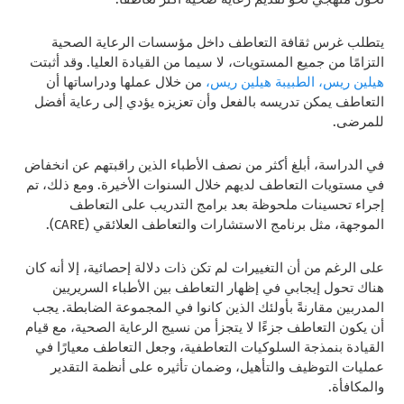
يتطلب غرس ثقافة التعاطف داخل مؤسسات الرعاية الصحية
التزامًا من جميع المستويات، لا سيما من القيادة العليا. وقد أثبتت
هيلين ريس، الطبيبة هيلين ريس،
من خلال عملها ودراساتها أن
التعاطف يمكن تدريسه بالفعل وأن تعزيزه يؤدي إلى رعاية أفضل
للمرضى.
في الدراسة، أبلغ أكثر من نصف الأطباء الذين راقبتهم عن انخفاض
في مستويات التعاطف لديهم خلال السنوات الأخيرة. ومع ذلك، تم
إجراء تحسينات ملحوظة بعد برامج التدريب على التعاطف
الموجهة، مثل برنامج الاستشارات والتعاطف العلائقي (CARE).
على الرغم من أن التغييرات لم تكن ذات دلالة إحصائية، إلا أنه كان
هناك تحول إيجابي في إظهار التعاطف بين الأطباء السريريين
المدربين مقارنةً بأولئك الذين كانوا في المجموعة الضابطة. يجب
أن يكون التعاطف جزءًا لا يتجزأ من نسيج الرعاية الصحية، مع قيام
القيادة بنمذجة السلوكيات التعاطفية، وجعل التعاطف معيارًا في
عمليات التوظيف والتأهيل، وضمان تأثيره على أنظمة التقدير
والمكافأة.