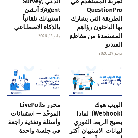
تجربة المستخدم في
الذكي (Survey
QuestionPro
Agent): أنشئ
الطريقة التي يشارك
استبيانك تلقائياً
بها الباحثون رؤاهم
بالذكاء الاصطناعي
المستمدة من مقاطع
مايو 13, 2026
الفيديو
يونيو 29, 2026
الويب هوك
محرر LivePolls
(Webhook): لماذا
الموحَّد — استبيانات
يصبح الربط الفوري
وأسئلة وتغذية راجعة
لبيانات الاستبيان أكثر
في جلسة واحدة