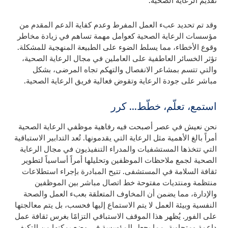
تقديم الرعاية الصحية.
وقد تم تحديد عبء العمل المفرط وعدم كفاية الدعم المقدم من
مؤسسات الرعاية الصحية كعوامل مهمة تساهم في زيادة مخاطر
وقوع الأخطاء، مما يسلط الضوء على الطبيعة المنهجية للمشكلة.
تؤثر الخسائر العاطفية على العاملين في مجال الرعاية الصحية،
والتي تتسم بمشاعر الانفصال والتهكم تجاه المرضى، بشكل
مباشر على جودة الرعاية وتقوض فعالية فريق الرعاية الصحية.
استمع، تعلّم، خطّط… كرر
نحن نعيش في عصر أصبحت فيه رفاهية موظفي الرعاية الصحية
أمراً بالغ الأهمية مثل الرعاية التي يقدمونها. تُعد التدابير الاستباقية
التي تتخذها المستشفيات والمدراء التنفيذيون في مجال الرعاية
الصحية لجمع ملاحظات الموظفين وتحليلها أمراً أساسياً لتطوير
ثقافة السلامة في المستشفى. تتيح المبادرة بإجراء استطلاعات
منتظمة ومنتديات مفتوحة خط اتصال مباشر بين الموظفين
والإدارة، مما يضمن أن المخاوف المتعلقة بعبء العمل والصحة
النفسية وبيئة العمل لا يتم الاستماع إليها فحسب، بل يتم معالجتها
على الفور. يُظهر هذا الموقف الاستباقي التزامًا بغرس ثقافة عمل
داعمة ومتجاوبة، مما يجعل المؤسسة في وضع يمكنها من التكيف