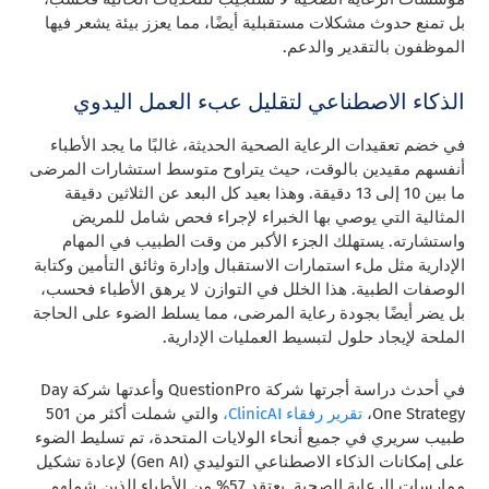
بل تمنع حدوث مشكلات مستقبلية أيضًا، مما يعزز بيئة يشعر فيها
الموظفون بالتقدير والدعم.
الذكاء الاصطناعي لتقليل عبء العمل اليدوي
في خضم تعقيدات الرعاية الصحية الحديثة، غالبًا ما يجد الأطباء
أنفسهم مقيدين بالوقت، حيث يتراوح متوسط استشارات المرضى
ما بين 10 إلى 13 دقيقة. وهذا بعيد كل البعد عن الثلاثين دقيقة
المثالية التي يوصي بها الخبراء لإجراء فحص شامل للمريض
واستشارته. يستهلك الجزء الأكبر من وقت الطبيب في المهام
الإدارية مثل ملء استمارات الاستقبال وإدارة وثائق التأمين وكتابة
الوصفات الطبية. هذا الخلل في التوازن لا يرهق الأطباء فحسب،
بل يضر أيضًا بجودة رعاية المرضى، مما يسلط الضوء على الحاجة
الملحة لإيجاد حلول لتبسيط العمليات الإدارية.
في أحدث دراسة أجرتها شركة QuestionPro وأعدتها شركة Day
One Strategy،
تقرير رفقاء ClinicAI،
والتي شملت أكثر من 501
طبيب سريري في جميع أنحاء الولايات المتحدة، تم تسليط الضوء
على إمكانات الذكاء الاصطناعي التوليدي (Gen AI) لإعادة تشكيل
ممارسات الرعاية الصحية. يعتقد 57% من الأطباء الذين شملهم