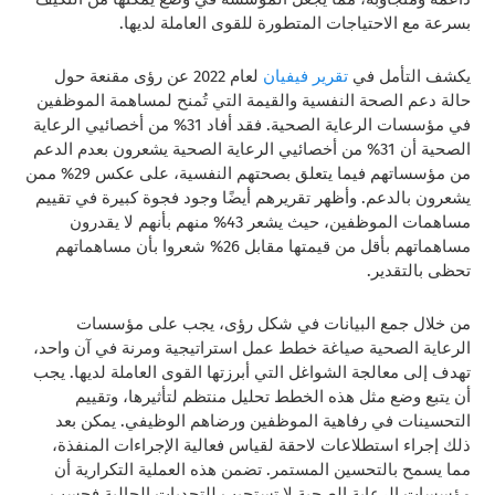
بسرعة مع الاحتياجات المتطورة للقوى العاملة لديها.
يكشف التأمل في
تقرير فيفيان
لعام 2022 عن رؤى مقنعة حول
حالة دعم الصحة النفسية والقيمة التي تُمنح لمساهمة الموظفين
في مؤسسات الرعاية الصحية. فقد أفاد 31% من أخصائيي الرعاية
الصحية أن 31% من أخصائيي الرعاية الصحية يشعرون بعدم الدعم
من مؤسساتهم فيما يتعلق بصحتهم النفسية، على عكس 29% ممن
يشعرون بالدعم. وأظهر تقريرهم أيضًا وجود فجوة كبيرة في تقييم
مساهمات الموظفين، حيث يشعر 43% منهم بأنهم لا يقدرون
مساهماتهم بأقل من قيمتها مقابل 26% شعروا بأن مساهماتهم
تحظى بالتقدير.
من خلال جمع البيانات في شكل رؤى، يجب على مؤسسات
الرعاية الصحية صياغة خطط عمل استراتيجية ومرنة في آن واحد،
تهدف إلى معالجة الشواغل التي أبرزتها القوى العاملة لديها. يجب
أن يتبع وضع مثل هذه الخطط تحليل منتظم لتأثيرها، وتقييم
التحسينات في رفاهية الموظفين ورضاهم الوظيفي. يمكن بعد
ذلك إجراء استطلاعات لاحقة لقياس فعالية الإجراءات المنفذة،
مما يسمح بالتحسين المستمر. تضمن هذه العملية التكرارية أن
مؤسسات الرعاية الصحية لا تستجيب للتحديات الحالية فحسب،