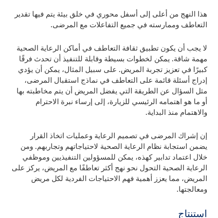
هذا النهج من أعلى إلى أسفل محوري في خلق بيئة يتم فيها تقدير
التعاطف وممارسته في جميع التفاعلات مع المرضى.
لا يجب أن يكون تطبيق ثقافة التعاطف في أماكن الرعاية الصحية
مهمة شاقة. يمكن لخطوات بسيطة وقابلة للتنفيذ أن تحدث فرقًا
كبيرًا في تعزيز تجربة المريض. على سبيل المثال، يمكن أن يؤدي
إدراج أسئلة قائمة على التعاطف في نماذج استقبال المرضى،
مثل السؤال عن الطريقة التي يفضل المريض أن يتم مخاطبته بها
أو ما هو اهتمامه الرئيسي للزيارة، إلى إرساء نبرة الاحترام
والاهتمام منذ البداية.
إن إشراك المرضى في تصميم الرعاية وعمليات اتخاذ القرار
يضمن استجابة نظام الرعاية الصحية لاحتياجاتهم وتجاربهم. ومن
خلال اعتماد تدابير كهذه، يمكن للمسؤولين التنفيذيين وموظفي
الرعاية الصحية التحول نحو نهج أكثر تعاطفًا مع المريض، يركز على
المريض، مما يعزز أهمية فهم الاحتياجات الفردية لكل مريض
ومعالجتها.
استنتاج