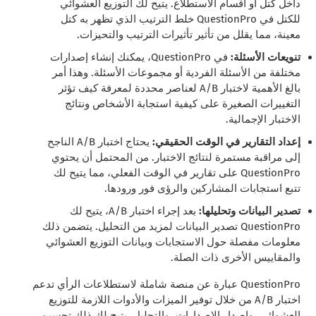
داخل كتل أو أقسام الاستطلاع. يتيح لك التوزيع العشوائي
للكتل في QuestionPro خلط الترتيب الذي تظهر به كتل
معينة، مما يقلل من تأثير تأثيرات الترتيب والتحيزات.
تنويعات الأسئلة:
في QuestionPro، يمكنك إنشاء إصدارات
مختلفة من الأسئلة الفردية أو مجموعات الأسئلة. وهذا أمر
بالغ الأهمية لاختبار A/B لعناصر محددة لمعرفة كيف تؤثر
التغييرات الصغيرة على كيفية استجابة الأشخاص ونتائج
الاختبار الإجمالية.
إعداد التقارير في الوقت الحقيقي:
يحتاج اختبار A/B الناجح
إلى مراقبة مستمرة لنتائج الاختبار. من المحتمل أن يحتوي
QuestionPro على تقارير في الوقت الفعلي، مما يتيح لك
تتبع استجابات المشاركين والرؤى فور ورودها.
تصدير البيانات وتحليلها:
بعد إجراء اختبار A/B، يتيح لك
QuestionPro تصدير البيانات لمزيد من التحليل. يتضمن ذلك
معلومات مفصلة حول الاستجابات وبيانات التوزيع العشوائي
والمقاييس الأخرى ذات الصلة.
QuestionPro عبارة عن منصة شاملة لاستطلاعات الرأي تدعم
اختبار A/B من خلال توفير الميزات والأدوات اللازمة للتوزيع
العشوائي، وإصدار الإصدارات، والتحليل. يتيح لك ذلك تحسين