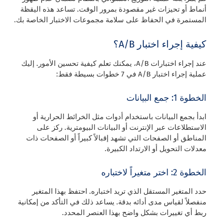
أنماط أو تحيزات غير مقصودة بمرور الوقت. تساعد هذه اليقظة
المستمرة في الحفاظ على سلامة مجموعات الاختبار الخاصة بك.
كيفية إجراء اختبار A/B؟
عند إجراء اختبارات A/B، يمكنك تعلم كيفية تحسين الأمور. إليك
عملية إجراء اختبار A/B في 7 خطوات بسيطة فقط:
الخطوة 1: جمع البيانات
ابدأ بجمع البيانات باستخدام أدوات مثل الخرائط الحرارية أو
الاستطلاعات عبر الإنترنت أو البيانات البيومترية. ركز على
المناطق أو الصفحات التي تشهد إقبالاً كبيراً أو الصفحات ذات
معدلات التحويل أو الارتداد الكبيرة.
الخطوة 2: اختر متغيراً لاختباره
حدد المتغير المستقل الذي تريد اختباره. احتفظ بهذا المتغير
منفصلاً لقياس مدى أدائه بدقة. يساعد ذلك في التأكد من إمكانية
ربط أي تغييرات بشكل واضح بهذا العنصر المحدد.