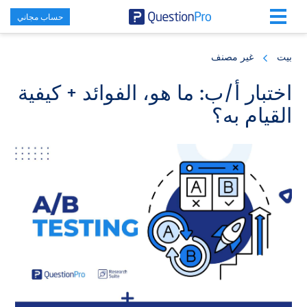
حساب مجاني
Skip
Skip
Skip
to
to
to
بيت
غير مصنف
primary
footer
main
content
sidebar
اختبار أ/ب: ما هو، الفوائد + كيفية
القيام به؟