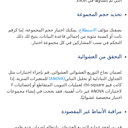
التي تم إنشاؤها في Excel.
تحديد حجم المجموعة
بصفتك مؤلف
الاستطلاع،
يمكنك اختيار حجم المجموعة، إما كرقم
ثابت أو كنسبة مئوية من إجمالي قاعدة البيانات. يتيح لك ذلك
التحكم في نسب المشاركين في كل مجموعة اختبار.
التحقق من العشوائية
لضمان نجاح التوزيع العشوائي العشوائي، قم بإجراء اختبارات مثل
الجداول التبادلية أو تحليل التباين
(ANOVA)
للمتغيرات المترية. إذا
كانت قيم chi-square لعمليات التبويب المتقاطع أو إحصائيات F
لاختبارات ANOVA غير ذات أهمية، فقد نجحت في إنشاء مجموعات
اختبار مخصصة عشوائيًا.
مراقبة الأنماط غير المقصودة
قم بمراجعة عملية التوزيع العشوائي بانتظام لضمان عدم ظهور