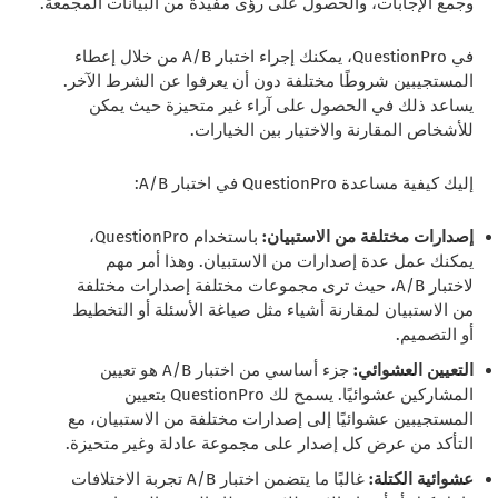
وجمع الإجابات، والحصول على رؤى مفيدة من البيانات المجمعة.
في QuestionPro، يمكنك إجراء اختبار A/B من خلال إعطاء
المستجيبين شروطًا مختلفة دون أن يعرفوا عن الشرط الآخر.
يساعد ذلك في الحصول على آراء غير متحيزة حيث يمكن
للأشخاص المقارنة والاختيار بين الخيارات.
إليك كيفية مساعدة QuestionPro في اختبار A/B:
إصدارات مختلفة من الاستبيان:
باستخدام QuestionPro،
يمكنك عمل عدة إصدارات من الاستبيان. وهذا أمر مهم
لاختبار A/B، حيث ترى مجموعات مختلفة إصدارات مختلفة
من الاستبيان لمقارنة أشياء مثل صياغة الأسئلة أو التخطيط
أو التصميم.
التعيين العشوائي:
جزء أساسي من اختبار A/B هو تعيين
المشاركين عشوائيًا. يسمح لك QuestionPro بتعيين
المستجيبين عشوائيًا إلى إصدارات مختلفة من الاستبيان، مع
التأكد من عرض كل إصدار على مجموعة عادلة وغير متحيزة.
عشوائية الكتلة:
غالبًا ما يتضمن اختبار A/B تجربة الاختلافات