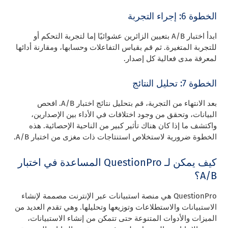
الخطوة 6: إجراء التجربة
ابدأ اختبار A/B بتعيين الزائرين عشوائيًا إما لتجربة التحكم أو
للتجربة المتغيرة. ثم قم بقياس التفاعلات وحسابها، ومقارنة أدائها
لمعرفة مدى فعالية كل إصدار.
الخطوة 7: تحليل النتائج
بعد الانتهاء من التجربة، قم بتحليل نتائج اختبار A/B. افحص
البيانات، وتحقق من وجود اختلافات في الأداء بين الإصدارين،
واكتشف ما إذا كان هناك تأثير كبير من الناحية الإحصائية. هذه
الخطوة ضرورية لاستخلاص استنتاجات ذات مغزى من اختبار A/B.
كيف يمكن لـ QuestionPro المساعدة في اختبار
A/B؟
QuestionPro هي منصة استبيانات عبر الإنترنت مصممة لإنشاء
الاستبيانات والاستطلاعات وتوزيعها وتحليلها. وهي تقدم العديد من
الميزات والأدوات المتنوعة حتى تتمكن من إنشاء الاستبيانات،