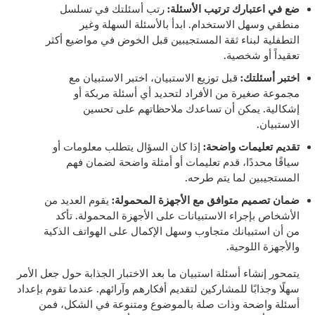
ضع في اعتبارك ترتيب الأسئلة:
رتب أسئلتك في تسلسل
منطقي وسهل الاستخدام. ابدأ بالأسئلة السهلة وغير
التطفلية لبناء ثقة المستجيبين قبل الخوض في مواضيع أكثر
تعقيداً أو شخصية.
اختبر أسئلتك:
قبل توزيع الاستبيان، اختبر الاستبيان مع
مجموعة صغيرة من الأفراد لتحديد أي أسئلة مربكة أو
إشكالية. يمكن أن تساعدك ملاحظاتهم على تحسين
الاستبيان.
تقديم تعليمات واضحة:
إذا كان السؤال يتطلب معلومات أو
سياقًا محددًا، قدم تعليمات أو أمثلة واضحة لضمان فهم
المستجيبين لما يتم طرحه.
ضمان تصميم متوافق مع الأجهزة المحمولة:
يقوم العديد من
الأشخاص بإجراء الاستبيانات على الأجهزة المحمولة. تأكد
من أن استبيانك متجاوب وسهل الإكمال على الهواتف الذكية
والأجهزة اللوحية.
يتمحور إنشاء أسئلة استبيان ما بعد الاختبار الجذابة حول جعل الأمر
سهلًا وجذابًا للمشاركين لتقديم أفكارهم وآرائهم. عندما تقوم بإعداد
أسئلة واضحة وذات صلة بالموضوع ومتنوعة في الشكل، فمن