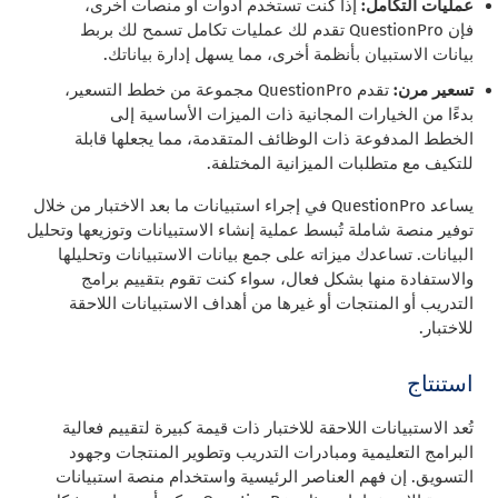
عمليات التكامل:
إذا كنت تستخدم أدوات أو منصات أخرى،
فإن QuestionPro تقدم لك عمليات تكامل تسمح لك بربط
بيانات الاستبيان بأنظمة أخرى، مما يسهل إدارة بياناتك.
تسعير مرن:
تقدم QuestionPro مجموعة من خطط التسعير،
بدءًا من الخيارات المجانية ذات الميزات الأساسية إلى
الخطط المدفوعة ذات الوظائف المتقدمة، مما يجعلها قابلة
للتكيف مع متطلبات الميزانية المختلفة.
يساعد QuestionPro في إجراء استبيانات ما بعد الاختبار من خلال
توفير منصة شاملة تُبسط عملية إنشاء الاستبيانات وتوزيعها وتحليل
البيانات. تساعدك ميزاته على جمع بيانات الاستبيانات وتحليلها
والاستفادة منها بشكل فعال، سواء كنت تقوم بتقييم برامج
التدريب أو المنتجات أو غيرها من أهداف الاستبيانات اللاحقة
للاختبار.
استنتاج
تُعد الاستبيانات اللاحقة للاختبار ذات قيمة كبيرة لتقييم فعالية
البرامج التعليمية ومبادرات التدريب وتطوير المنتجات وجهود
التسويق. إن فهم العناصر الرئيسية واستخدام منصة استبيانات