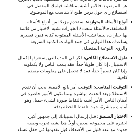
عن الموضوع. فالأمر أشبه بمناقشة فيلمك المفضل في
استطلاع رأي حول درس طبخ لا يتناسب مع الموضوع.
أنواع الأسئلة المتوازنة:
استخدم مزيجًا من أنواع الأسئلة
المختلفة. فالأسئلة متعددة الخيارات تشبه الاختيار من قائمة
بها خيارات، بينما تشبه الأسئلة المفتوحة كتابة فقرة قصيرة.
يساعدك هذا التوازن في جمع البيانات الكمية السريعة
والرؤى النوعية المفصلة.
طول الاستطلاع الكافي:
فكر في المدة التي يستغرقها إكمال
الاستبيان. إذا كان طويلاً جداً، فقد يتعب الناس ولا يكملونه.
وإذا كان قصيراً جداً، فقد لا تحصل على معلومات مفيدة
كافية.
التوقيت المناسب:
التوقيت أمر بالغ الأهمية. يجب أن تقدم
الاستطلاع بعد الحدث مباشرة بينما تكون الأمور حاضرة في
أذهان الناس. الأمر أشبه بالتقاط صورة لشيء جميل وهو
أمامك مباشرةً، حيث تلتقط اللحظة بدقة.
الاختبار المسبق:
قبل إرسال استبيانك إلى جمهور أكبر،
اختبره على مجموعة صغيرة أولاً. هذا يشبه تجربة وصفة
جديدة مع عدد قليل من الأصدقاء قبل تقديمها في حفل عشاء