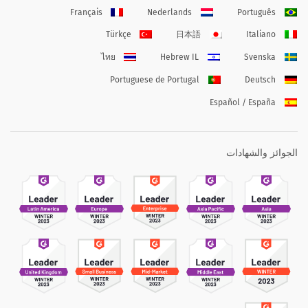
Français
Nederlands
Português
Türkçe
日本語
Italiano
ไทย
Hebrew IL
Svenska
Portuguese de Portugal
Deutsch
Español / España
الجوائز والشهادات