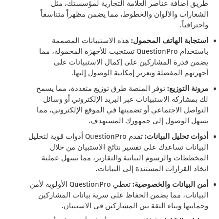
طريق إضافة عناصر العلامة التجارية لمؤسستك، مثل
الشعارات والألوان والخطوط، مما يضمن مظهراً متناسقاً
واحترافياً.
استجابة الهاتف المحمول:
هذه الاستبيانات المصممة
باستخدام QuestionPro تستجيب للأجهزة المحمولة، مما
يضمن قدرة المشاركين على إكمال الاستبيانات على
أجهزتهم المفضلة وتعزيز إمكانية الوصول إليها.
مرونة التوزيع:
توفر المنصة طرق توزيع متعددة، مما يسمح
لك بمشاركة الاستبيانات عبر البريد الإلكتروني أو وسائل
التواصل الاجتماعي أو تضمينها في الموقع الإلكتروني، مما
يسهل الوصول إلى جمهورك المستهدف.
أدوات تحليل البيانات:
تقدم QuestionPro أدوات قوية لتحليل
البيانات تساعدك على تفسير نتائج الاستبيان من خلال
المخططات والرسوم البيانية والتقارير، مما يسهل عملية
اتخاذ القرارات المستندة إلى البيانات.
أمن البيانات والخصوصية:
تعطي QuestionPro الأولوية لأمن
البيانات، مما يضمن الحفاظ على سرية بيانات المشاركين
وحمايتها وبناء الثقة بين المشاركين في الاستبيان.