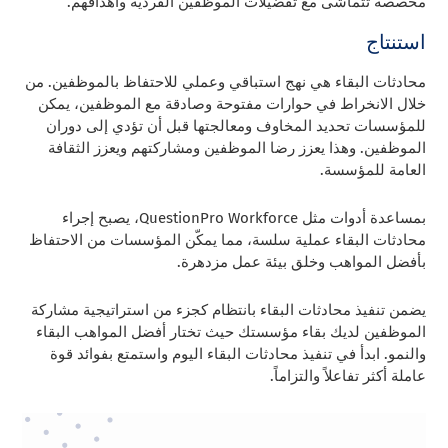
مخصصة تتماشى مع تفضيلات الموظفين الفردية وأهدافهم.
استنتاج
محادثات البقاء هي نهج استباقي وعملي للاحتفاظ بالموظفين. من
خلال الانخراط في حوارات مفتوحة وصادقة مع الموظفين، يمكن
للمؤسسات تحديد المخاوف ومعالجتها قبل أن تؤدي إلى دوران
الموظفين. وهذا يعزز رضا الموظفين ومشاركتهم ويعزز الثقافة
العامة للمؤسسة.
بمساعدة أدوات مثل QuestionPro Workforce، يصبح إجراء
محادثات البقاء عملية سلسة، مما يمكّن المؤسسات من الاحتفاظ
بأفضل المواهب وخلق بيئة عمل مزدهرة.
يضمن تنفيذ محادثات البقاء بانتظام كجزء من استراتيجية مشاركة
الموظفين لديك بقاء مؤسستك حيث تختار أفضل المواهب البقاء
والنمو. ابدأ في تنفيذ محادثات البقاء اليوم واستمتع بفوائد قوة
عاملة أكثر تفاعلاً والتزاماً.