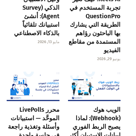
تجربة المستخدم في
الذكي (Survey
QuestionPro
Agent): أنشئ
الطريقة التي يشارك
استبيانك تلقائياً
بها الباحثون رؤاهم
بالذكاء الاصطناعي
المستمدة من مقاطع
مايو 13, 2026
الفيديو
يونيو 29, 2026
الويب هوك
محرر LivePolls
(Webhook): لماذا
الموحَّد — استبيانات
يصبح الربط الفوري
وأسئلة وتغذية راجعة
لبيانات الاستبيان أكثر
في جلسة واحدة