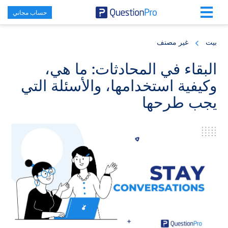
حساب مجاني
Skip
Skip
Skip
to
to
to
بيت
غير مصنف
primary
footer
main
content
sidebar
البقاء في المحادثات: ما هي،
وكيفية استخدامها، والأسئلة التي
يجب طرحها