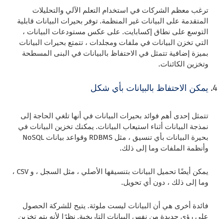
ترغب معظم الشركات في استخدام التعلم الآلي والتحليلات
المتقدمة على البيانات غير المنظمة. توفر بحيرات البيانات قابلية
التوسع على نطاق إكسابايت. على عكس مستودعات البيانات ،
التي تخزن البيانات في ملفات ومجلدات ، تتمتع بحيرات البيانات
بميزة إضافية تتمثل في الاحتفاظ بالبيانات في البنى المسطحة
وتخزين الكائنات.
يمكن الاحتفاظ بالبيانات بأي شكل
تتمثل إحدى أهم فوائد بحيرات البيانات في أنها تلغي الحاجة إلى
نمذجة البيانات أثناء استيعاب البيانات. يمكنك تخزين البيانات في
بحيرة البيانات بأي تنسيق ، مثل RDBMS وقواعد بيانات NoSQL
وأنظمة الملفات وما إلى ذلك.
يمكن أيضًا تحميل البيانات بتنسيقها الأصلي ، مثل السجل ، و CSV ،
وما إلى ذلك ، دون أي تحويل.
فائدة أخرى هي أن البيانات ليست ملوثة. يتيح للشركة الحصول
على رؤى جديدة من نفس البيانات التاريخية. نظرًا لأنه يتم تخزين