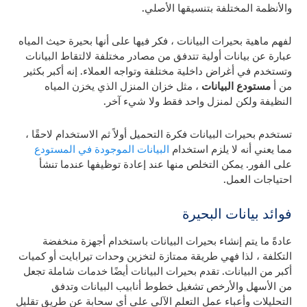
والأنظمة المختلفة بتنسيقها الأصلي.
لفهم ماهية بحيرات البيانات ، فكر فيها على أنها بحيرة حيث المياه
عبارة عن بيانات أولية تتدفق من مصادر مختلفة لالتقاط البيانات
وتستخدم في أغراض داخلية مختلفة وتواجه العملاء. إنه أكبر بكثير
من أ
مستودع البيانات
، مثل خزان المنزل الذي يخزن المياه
النظيفة ولكن لمنزل واحد فقط ولا شيء آخر.
تستخدم بحيرات البيانات فكرة التحميل أولاً ثم الاستخدام لاحقًا ،
مما يعني أنه لا يلزم استخدام
البيانات الموجودة في المستودع
على الفور. يمكن التخلص منها عند إعادة توظيفها عندما تنشأ
احتياجات العمل.
فوائد بيانات البحيرة
عادةً ما يتم إنشاء بحيرات البيانات باستخدام أجهزة منخفضة
التكلفة ، لذا فهي طريقة ممتازة لتخزين وحدات تيرابايت أو كميات
أكبر من البيانات. تقدم بحيرات البيانات أيضًا خدمات شاملة تجعل
من الأسهل والأرخص تشغيل خطوط أنابيب البيانات وتدفق
التحليلات وأعباء عمل التعلم الآلي على أي سحابة عن طريق تقليل