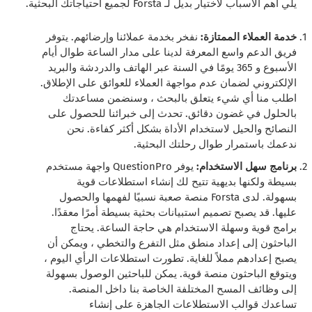
يلي أهم الأسباب لاختيار بديل لـ Forsta لجميع احتياجاتك البحثية.
خدمة العملاء الممتازة:
نفخر بخدمة عملائنا وإرضائهم. يتوفر
فريق الدعم واسع المعرفة لدينا على مدار الساعة طوال أيام
الأسبوع و 365 يومًا في السنة عبر الهاتف والدردشة والبريد
الإلكتروني لضمان عدم مواجهة العملاء للعوائق على الإطلاق.
اطلب منا أي شيء يتعلق بالبحث ، وسنضمن مساعدتك
بالحلول في غضون دقائق. تحدث إلى خبرائنا للحصول على
النصائح والحيل لاستخدام الأداة بشكل أكثر كفاءة. نحن
ندعمك باستمرار طوال رحلتك البحثية.
برنامج سهل الاستخدام:
يوفر QuestionPro واجهة مستخدم
بسيطة ولكنها بديهية تتيح لك إنشاء استطلاعات قوية
بسهولة. لدى Forsta منصة صعبة نسبيًا لفهمها والحصول
عليها. قد يصبح تصميم استبيانات بحثية بسيطة أمرًا معقدًا.
برامج قوية وسهلة الاستخدام هي حاجة الساعة. يحتاج
الباحثون إلى إعداد منطق مثل التفرع والتخطي ، ويمكن أن
يصبح إعدادهم مملاً للغاية. تطورت استطلاعات الرأي اليوم ،
ويتوقع الباحثون منصة قوية. يمكن للباحثين الوصول بسهولة
إلى وظائف المسح المختلفة الخاصة بنا داخل المنصة.
تساعدك قوالب الاستطلاعات الجاهزة على إنشاء