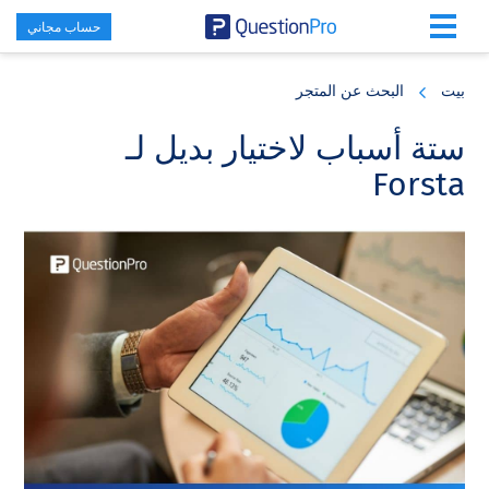
حساب مجاني
Skip
Skip
Skip
to
to
to
بيت
البحث عن المتجر
primary
footer
main
content
sidebar
ستة أسباب لاختيار بديل لـ
Forsta