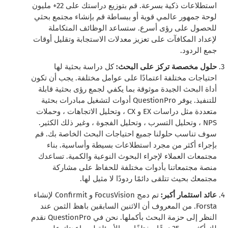
استطلاعات ذكية بسرعة. قم بتوزيع دراستك على 22+ مليون
لوحة جمهور عالمي قوية أو ببساطة قم بإنشاء مجتمع بحثي
للحصول على رؤى أسرع. ستساعد الوظائف المتكاملة
لإعداد المكافآت على تعزيز معدلات الاستجابة وتقليل أوقات
جمع الردود.
حلول مخصصة تركز على البحث:
كل دراسة بحثية لها
احتياجات مختلفة اعتمادًا على عوامل مختلفة. يجب أن تكون
أداة البحث الجيدة موثوقة بما يكفي لجمع رؤى بحثية قابلة
للتنفيذ. يوفر QuestionPro أدوات لتشغيل مبادرات بحثية
متعددة مثل دراسات EX و CX ، وتحليل الاتجاهات ، وحملات
NPS ، وتحليل التسرب ، وتحليل الفجوة ، وغير ذلك الكثير.
سوف تناسب حلولنا جميع احتياجات البحث الخاصة بك. قم
بإجراء أكثر من مجرد استطلاعات بسيطة وأساسية. بناء
مجتمعات العملاء لإجراء البحوث النوعية والكمية. تساعدك
منصة مجتمعاتنا بأدوات مختلفة للحفاظ على مشاركة
مجتمعك بحيث تتلقى دائمًا ردودًا لا مثيل لها.
عائد استثمار أكبر:
تم دمج FocusVision و Confirmit لإنشاء
Forsta. من المعروف أن الاثنين السابقين باهظ الثمن عند
النظر إلى حزمة البحث بأكملها. نحن في QuestionPro نقدم