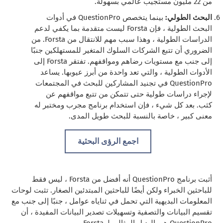
من 22 مليون مستجيب عالمي بسهولة.
البحث الطولي:
بينما يتخصص QuestionPro في أدوات
البحث الطولية ، فإن Forsta ليست متقدمة بما يكفي لدعم
الدراسات الطولية ، وهذا سبب مهم للانتقال من Forsta. من
الضروري أن تتبع الشركات السلوك المتغير للمستهلكين جنبًا
إلى جنب مع مستويات رضاهم ومواقفهم. تفتقر Forsta إلى
الأدوات الطولية ، والتي تعد واحدة من أبرز عيوبها. يساعد
QuestionPro في تجنيد المشاركين للبحث في المجتمعات
لإجراء دراسات طولية حتى تتمكن من تتبع مواقفهم عن
كثب. بعد كل شيء ، فإن استخدام برنامج مجرب ومختبر له
معنى كبير ، خاصة بالنسبة للبحث طويل المدى.
اجمع الرؤى البحثية
أثبت برنامج QuestionPro أنه أفضل من Forsta ، ليس فقط
للباحثين الخبراء ولكن أيضًا للباحثين المبتدئين الصغار. تثبت لوحات
المعلومات البديهية التي تحمل في ثناياه عوامل ، جنبًا إلى جنب مع
تقسيم البيانات والتصفية وتسهيلات تصدير البيانات المفيدة ، أن