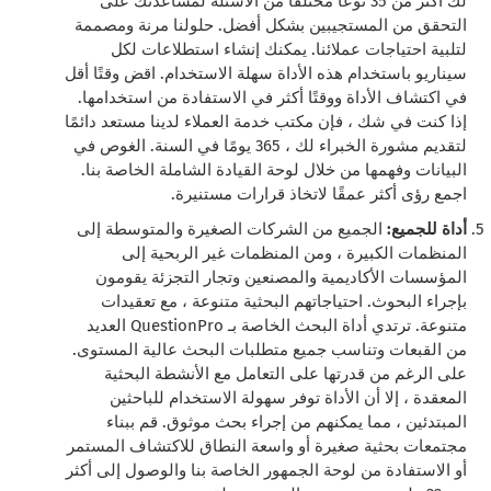
لك أكثر من 35 نوعًا مختلفًا من الأسئلة لمساعدتك على
التحقق من المستجيبين بشكل أفضل. حلولنا مرنة ومصممة
لتلبية احتياجات عملائنا. يمكنك إنشاء استطلاعات لكل
سيناريو باستخدام هذه الأداة سهلة الاستخدام. اقض وقتًا أقل
في اكتشاف الأداة ووقتًا أكثر في الاستفادة من استخدامها.
إذا كنت في شك ، فإن مكتب خدمة العملاء لدينا مستعد دائمًا
لتقديم مشورة الخبراء لك ، 365 يومًا في السنة. الغوص في
البيانات وفهمها من خلال لوحة القيادة الشاملة الخاصة بنا.
اجمع رؤى أكثر عمقًا لاتخاذ قرارات مستنيرة.
أداة للجميع:
الجميع من الشركات الصغيرة والمتوسطة إلى
المنظمات الكبيرة ، ومن المنظمات غير الربحية إلى
المؤسسات الأكاديمية والمصنعين وتجار التجزئة يقومون
بإجراء البحوث. احتياجاتهم البحثية متنوعة ، مع تعقيدات
متنوعة. ترتدي أداة البحث الخاصة بـ QuestionPro العديد
من القبعات وتناسب جميع متطلبات البحث عالية المستوى.
على الرغم من قدرتها على التعامل مع الأنشطة البحثية
المعقدة ، إلا أن الأداة توفر سهولة الاستخدام للباحثين
المبتدئين ، مما يمكنهم من إجراء بحث موثوق. قم ببناء
مجتمعات بحثية صغيرة أو واسعة النطاق للاكتشاف المستمر
أو الاستفادة من لوحة الجمهور الخاصة بنا والوصول إلى أكثر