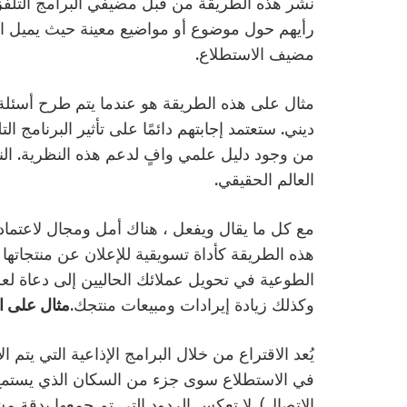
نشر هذه الطريقة من قبل مضيفي البرامج التلفزيو
رأيهم حول موضوع أو مواضيع معينة حيث يميل الم
مضيف الاستطلاع.
مثال على هذه الطريقة هو عندما يتم طرح أسئلة
ديني. ستعتمد إجابتهم دائمًا على تأثير البرنامج ال
من وجود دليل علمي وافٍ لدعم هذه النظرية. النت
العالم الحقيقي.
مع كل ما يقال ويفعل ، هناك أمل ومجال لاعتماد
هذه الطريقة كأداة تسويقية للإعلان عن منتجاته
الطوعية في تحويل عملائك الحاليين إلى دعاة لعلام
وكذلك زيادة إيرادات ومبيعات منتجك.
مثال على ا
يُعد الاقتراع من خلال البرامج الإذاعية التي يتم الا
في الاستطلاع سوى جزء من السكان الذي يستمع إ
الاتصال). لا تعكس الردود التي تم جمعها بدقة 