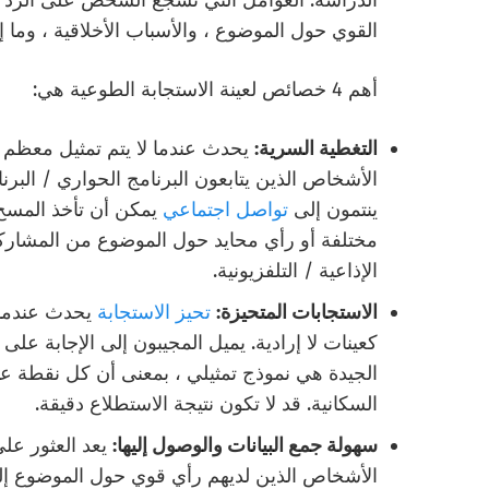
الدراسة. العوامل التي تشجع الشخص على الرد عل
القوي حول الموضوع ، والأسباب الأخلاقية ، وما إ
أهم 4 خصائص لعينة الاستجابة الطوعية هي:
التغطية السرية:
يحدث عندما لا يتم تمثيل معظم 
الأشخاص الذين يتابعون البرنامج الحواري / البرنام
ينتمون إلى
تواصل اجتماعي
يمكن أن تأخذ المسح.
مختلفة أو رأي محايد حول الموضوع من المشاركة ف
الإذاعية / التلفزيونية.
الاستجابات المتحيزة:
تحيز الاستجابة
يحدث عندما ي
كعينات لا إرادية. يميل المجيبون إلى الإجابة على 
الجيدة هي نموذج تمثيلي ، بمعنى أن كل نقطة 
السكانية. قد لا تكون نتيجة الاستطلاع دقيقة.
سهولة جمع البيانات والوصول إليها:
يعد العثور عل
الأشخاص الذين لديهم رأي قوي حول الموضوع إل