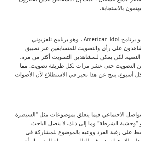
مون بالاستجابة.
المثال الكلاسيكي لاستطلاع الاستجابة الطوعية هو برنامج American Idol ، وهو برنامج تلفزيوني
تكره Simon Fuller. يحصل المشاهدون على رأي والتصويت للمتسابقين عبر تطبيق
 النصية. لكن يمكن للمشاهدين التصويت أكثر من مرة.
دين التصويت حتى عشر مرات لكل طريقة تصويت. مما
ُسمح لمشاهد واحد بالتصويت 30 مرة كل أسبوع. ينتج عن هذا تحيز في الاستطلاع لأن الأصوات
لتواصل الاجتماعي فيما يتعلق بموضوعات مثل “السيطرة
 “وحشية الشرطة” وما إلى ذلك. لا يتصل الباحث
 فقط على رغبة الفرد ووعيه بالموضوع للمشاركة في